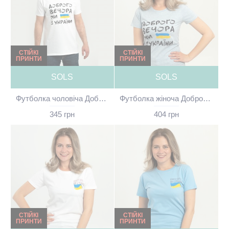
СТІЙКІ
СТІЙКІ
ПРИНТИ
ПРИНТИ
SOLS
SOLS
Футболка чоловіча Доброго вечора ми з України біла - 11500
Футболка жіноча Доброго вечора ми з України тепло-небесна - 02758
345 грн
404 грн
СТІЙКІ
СТІЙКІ
ПРИНТИ
ПРИНТИ