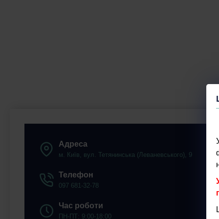
Адреса
м. Київ, вул. Тетянинська (Леваневського), 9
Телефон
097 681-32-78
Час роботи
ПН-ПТ: 9:00-18:00