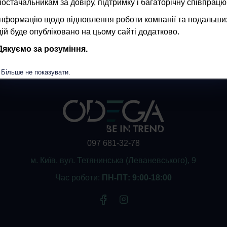
постачальникам за довіру, підтримку і багаторічну співпрацю
Інформацію щодо відновлення роботи компанії та подальши
дій буде опубліковано на цьому сайті додатково.
Дякуємо за розуміння.
Більше не показувати.
097 681-32-78
м. Київ, вул. Тетянинська (Леваневського), 9
Час роботи:
ПН-ПТ: 9:00-18:00