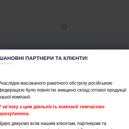
ШАНОВНІ ПАРТНЕРИ ТА КЛІЄНТИ!
НАПИШІТЬ НАМ
Унаслідок масованого ракетного обстрілу російською
Ім'я
федерацією було повністю знищено склад готової продукції
нашої компанії.
Email
У зв'язку з цим діяльність компанії тимчасово
Повідомлення
призупинена.
Щиро дякуємо всім нашим клієнтам, партнерам та