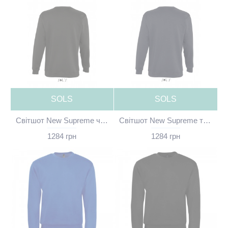
SOLS
SOLS
Світшот New Supreme чорний без принта - 13250312(SOLS)
Світшот New Supreme темно-синій без принта - 13250318(SOLS)
1284 грн
1284 грн