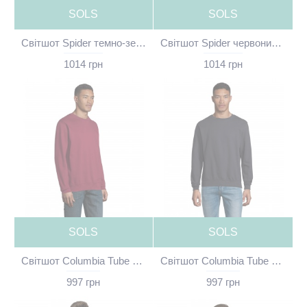
SOLS
SOLS
Світшот Spider темно-зелений без принта - 01168264(SOLS)
Світшот Spider червоний без принта - 01168145(SOLS)
1014 грн
1014 грн
SOLS
SOLS
Світшот Columbia Tube бордовий без принта - 03814A146(SOLS)
Світшот Columbia Tube кобальт без принта - 03814A319(SOLS)
997 грн
997 грн