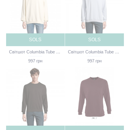
SOLS
SOLS
Світшот Columbia Tube світло-лимонний без принта - 03814A260(SOLS)
Світшот Columbia Tube пастельно-блакитний без принта - 03814A251(SOLS)
997 грн
997 грн