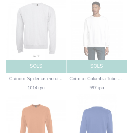
SOLS
SOLS
Світшот Spider світло-сірий меланж без принта - 01168300(SOLS)
Світшот Columbia Tube білий без принта - 03814A102(SOLS)
1014 грн
997 грн