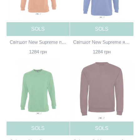
SOLS
SOLS
Світшот New Supreme помаранчевий без принта - 13250400(SOLS)
Світшот New Supreme яскраво-синій без принта - 13250241(SOLS)
1284 грн
1284 грн
SOLS
SOLS