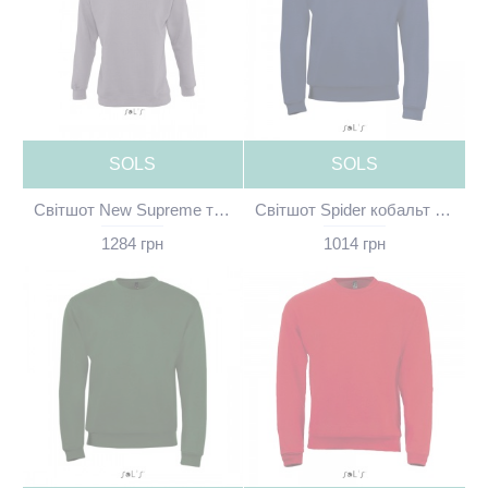
SOLS
SOLS
Світшот New Supreme теплий сірий без принта - 13250341(SOLS)
Світшот Spider кобальт без принта - 01168319(SOLS)
1284 грн
1014 грн