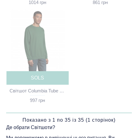
1014 грн
861 грн
SOLS
Світшот Columbia Tube темно-зелений без принта - 03814A264(SOLS)
997 грн
Показано з 1 по 35 із 35 (1 сторінок)
Де обрати Світшоти?
Ми допоможемо в вирішенні цього питання, Ви