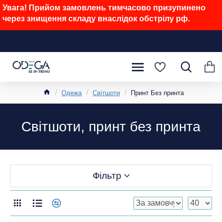
Увага! Прийом замовлень тимчасово призупинено
через знищення складу внаслідок обстрілу рф.
Одежа
Світшоти
Принт Без принта
Світшоти, принт без принта
Фільтр