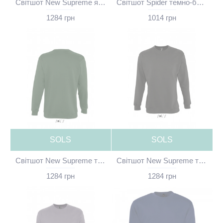
Світшот New Supreme яскраво-зелений без принта - 13250272(SOLS)
Світшот Spider темно-бордовий без принта - 01168167(SOLS)
1284 грн
1014 грн
SOLS
SOLS
Світшот New Supreme темно-зелений без принта - 13250264(SOLS)
Світшот New Supreme темний антрацит без принта - 13250373(SOLS)
1284 грн
1284 грн