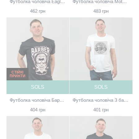
Футболка чоловіча Eagle темно-коричнева - 11500
Футболка чоловіча Motorsycles California чорна - 11500
462 грн
483 грн
СТІЙКІ
ПРИНТИ
SOLS
SOLS
Футболка чоловіча Барбер Шоп чорна - 11500
Футболка чоловіча З байком біла - 11500
404 грн
401 грн