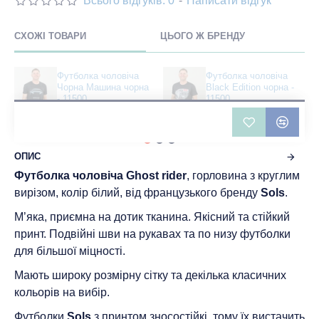
Всього відгуків: 0
-
Написати відгук
СХОЖІ ТОВАРИ
ЦЬОГО Ж БРЕНДУ
Футболка чоловіча
Футболка чоловіча
Чорна Машина чорна
Black Edition чорна -
- 11500
11500
404 грн
404 грн
ОПИС
Футболка чоловіча Ghost rider
, горловина з круглим
вирізом, колір білий, від французького бренду
Sols
.
М’яка, приємна на дотик тканина. Якісний та стійкий
принт. Подвійні шви на рукавах та по низу футболки
для більшої міцності.
Мають широку розмірну сітку та декілька класичних
кольорів на вибір.
Футболки
Sols
з принтом зносостійкі, тому їх вистачить