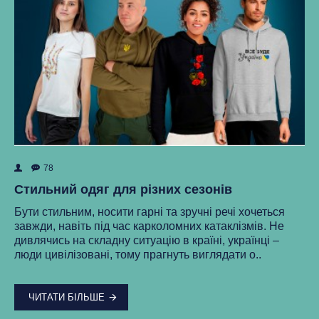
78
ок
Як
Стильний одяг для різних сезонів
Ре
Бути стильним, носити гарні та зручні речі хочеться
ма
завжди, навіть під час карколомних катаклізмів. Не
нки
ст
дивлячись на складну ситуацію в країні, українці –
як
люди цивілізовані, тому прагнуть виглядати о..
..
ЧИТАТИ БІЛЬШЕ