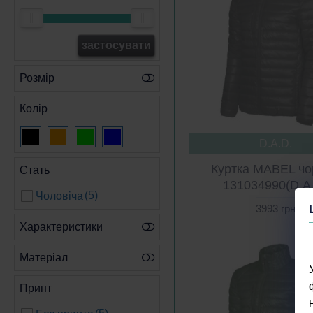
застосувати
Розмір
Колір
D.A.D.
Куртка MABEL чо
Стать
131034990(D.A
(5)
Чоловіча
3993 грн
Характеристики
Матеріал
Принт