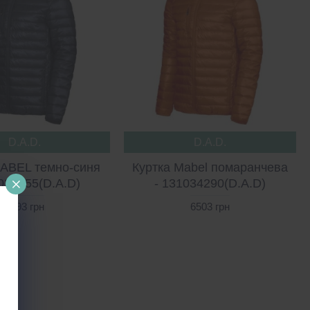
D.A.D.
D.A.D.
MABEL темно-синя
Куртка Mabel помаранчева
034855(D.A.D)
- 131034290(D.A.D)
3993 грн
6503 грн