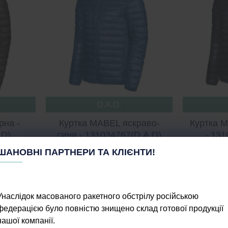
D.A.D.
рна -
Куртка MABEL яскраво-
Куртка 
.D)
синя - 131034767(D.A.D)
- 131
ШАНОВНІ ПАРТНЕРИ ТА КЛІЄНТИ!
3993 грн
Унаслідок масованого ракетного обстрілу російською
федерацією було повністю знищено склад готової продукції
нашої компанії.