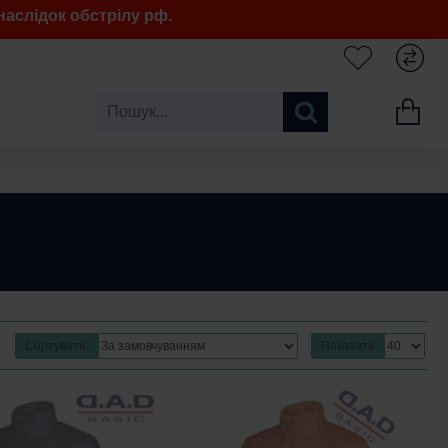
аслідок обстрілу рф.
Сортувати:
Показати