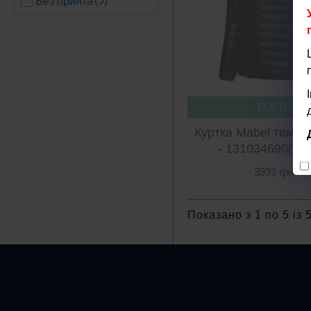
(5)
Без принта
D.A.D.
Куртка Mabel темно
- 131034690(D.A
3993 грн
Показано з 1 по 5 із 5