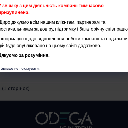
У зв'язку з цим діяльність компанії тимчасово
призупинена.
Щиро дякуємо всім нашим клієнтам, партнерам та
постачальникам за довіру, підтримку і багаторічну співпрацю
Інформацію щодо відновлення роботи компанії та подальши
дій буде опубліковано на цьому сайті додатково.
-зелена
Дякуємо за розуміння.
.D)
Більше не показувати.
 (1 сторінок)