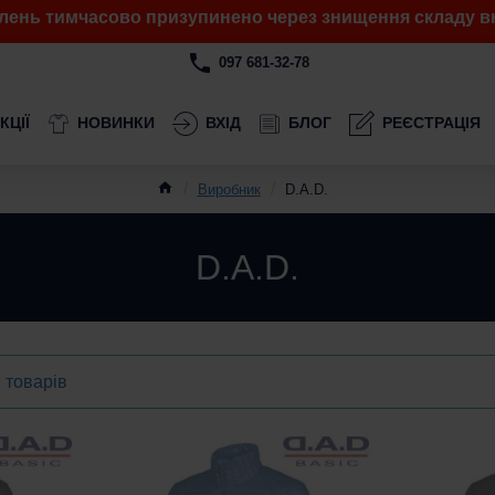
лень тимчасово призупинено через знищення складу вн
097 681-32-78
КЦІЇ
НОВИНКИ
ВХІД
БЛОГ
РЕЄСТРАЦІЯ
Виробник
D.A.D.
D.A.D.
 товарів