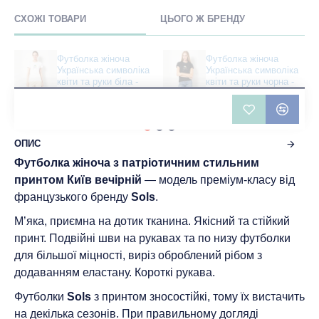
СХОЖІ ТОВАРИ
ЦЬОГО Ж БРЕНДУ
Футболка жіноча
Футболка жіноча
Українська символіка
Українська символіка
квіти та руки біла -
квіти та руки чорна -
11502
11502
361 грн
422 грн
ОПИС
Футболка жіноча з патріотичним стильним
принтом Київ вечірній
— модель преміум-класу від
французького бренду
Sols
.
М’яка, приємна на дотик тканина. Якісний та стійкий
принт. Подвійні шви на рукавах та по низу футболки
для більшої міцності, виріз оброблений рібом з
додаванням еластану. Короткі рукава.
Футболки
Sols
з принтом зносостійкі, тому їх вистачить
на декілька сезонів. При правильному догляді