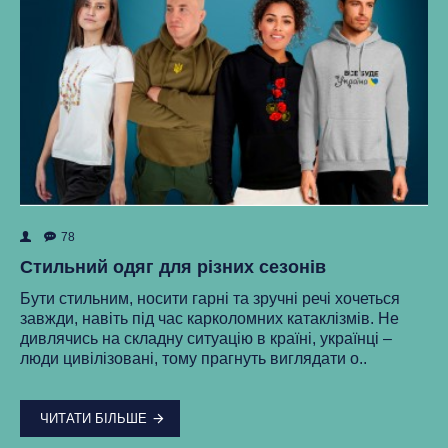
78
ок
Як
Стильний одяг для різних сезонів
Ре
Бути стильним, носити гарні та зручні речі хочеться
ма
завжди, навіть під час карколомних катаклізмів. Не
нки
ст
дивлячись на складну ситуацію в країні, українці –
як
люди цивілізовані, тому прагнуть виглядати о..
..
ЧИТАТИ БІЛЬШЕ