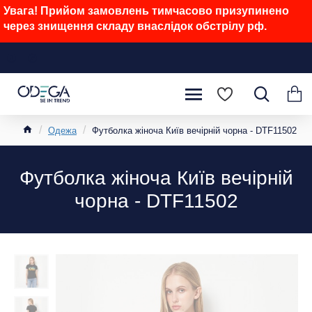
Увага! Прийом замовлень тимчасово призупинено
через знищення складу внаслідок обстрілу рф.
Одежа
Футболка жіноча Київ вечірній чорна - DTF11502
Футболка жіноча Київ вечірній
чорна - DTF11502