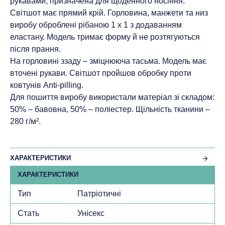
рукавами, призначена для щоденного носіння.
Світшот має прямий крій. Горловина, манжети та низ
виробу оброблені рібаною 1 х 1 з додаванням
еластану. Модель тримає форму й не розтягуються
після прання.
На горловині ззаду – зміцнююча тасьма. Модель має
вточені рукави. Світшот пройшов обробку проти
ковтунів Anti-pilling.
Для пошиття виробу використали матеріал зі складом:
50% – бавовна, 50% – поліестер. Щільність тканини –
280 г/м².
ХАРАКТЕРИСТИКИ
ХАРАКТЕРИСТИКИ
Тип
Патріотичні
Стать
Унісекс