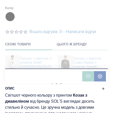
Колір
Всього відгуків: 0
-
Написати відгук
СХОЖІ ТОВАРИ
ЦЬОГО Ж БРЕНДУ
Світшот з принтом З
Світшот з принтом
козаком білий -
Слава Україні з
01168102/145(SOLS)
козаком чорний -
01168312/160(SOLS)
751 грн
884 грн
ОПИС
Світшот чорного кольору з принтом
Козак з
джавеліном
від бренду SOL'S виглядає досить
стильно й сучасно. Це зручна модель з довгими