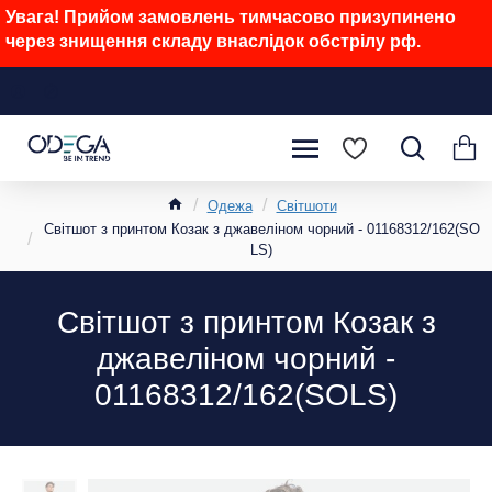
Увага! Прийом замовлень тимчасово призупинено
через знищення складу внаслідок обстрілу рф.
Одежа
Світшоти
Світшот з принтом Козак з джавеліном чорний - 01168312/162(SO
LS)
Світшот з принтом Козак з
джавеліном чорний -
01168312/162(SOLS)