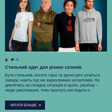
78
ок
Як
Стильний одяг для різних сезонів
Ре
Бути стильним, носити гарні та зручні речі хочеться
ма
завжди, навіть під час карколомних катаклізмів. Не
нки
ст
дивлячись на складну ситуацію в країні, українці –
як
люди цивілізовані, тому прагнуть виглядати о..
..
ЧИТАТИ БІЛЬШЕ