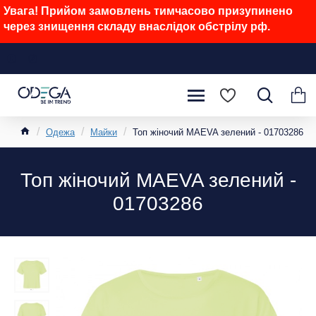
Увага! Прийом замовлень тимчасово призупинено
через знищення складу внаслідок обстрілу рф.
Одежа
Майки
Топ жіночий MAEVA зелений - 01703286
Топ жіночий MAEVA зелений -
01703286