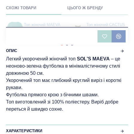
СХОЖІ ТОВАРИ
ЦЬОГО Ж БРЕНДУ
Топ жіночий MAEVA
Топ жіночий CACTUS
синій - 01703237
бежевий - 11240121
143 грн
387 грн
ОПИС
Легкий укорочений жіночий топ
SOL'S MAEVA
– це
неоново-зелена футболка в мінімалістичному стилі
довжиною 50 см.
Укорочений топ має глибокий круглий виріз і короткі
рукави.
Футболка прямого крою з бічними швами.
Топ виготовлений зі 100% поліестеру. Виріб добре
переться й швидко сохне.
ХАРАКТЕРИСТИКИ