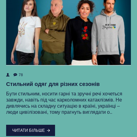
78
ок
Як
Стильний одяг для різних сезонів
Ре
Бути стильним, носити гарні та зручні речі хочеться
ма
завжди, навіть під час карколомних катаклізмів. Не
нки
ст
дивлячись на складну ситуацію в країні, українці –
як
люди цивілізовані, тому прагнуть виглядати о..
..
ЧИТАТИ БІЛЬШЕ