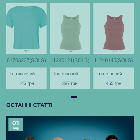
)
01703237(SOLS)
11240121(SOLS)
11240145(SOLS)
Топ жіночий MAEVA синій - 01703237
Топ жіночий CACTUS бежевий - 11240121
Топ жіночий CACTUS червоний - 11240145
143 грн
387 грн
459 грн
ОСТАННІ СТАТТІ
01
Aug