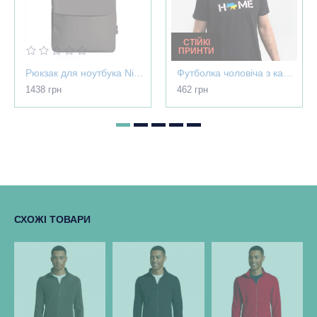
СТІЙКІ
ПРИНТИ
Рюкзак для ноутбука Nikibo Pioneer - 30012305-07
Футболка чоловіча з картою України - Home чорна - 03565
1438 грн
462 грн
СХОЖІ ТОВАРИ