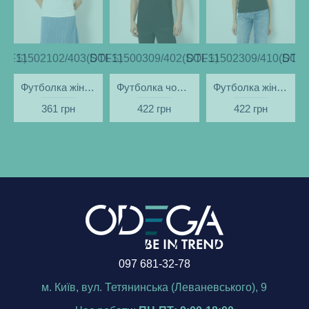
SOLS)
DTF11502102/403(SOLS)
DTF11500309/402(SOLS)
DTF11502309/410(SOLS
DTF1
Футболка жіноча Ukraine Поле біла - DTF11502
Футболка чоловіча Ukraine Вечір чорна - DTF11500
Футболка жіноча Київ вечірній чорна - DTF11502
361 грн
422 грн
422 грн
097 681-32-78
м. Київ, вул. Тетянинська (Леваневського), 9