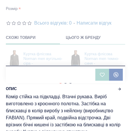
Розмір
Всього відгуків: 0
-
Написати відгук
СХОЖІ ТОВАРИ
ЦЬОГО Ж БРЕНДУ
Куртка флісова
Куртка флісова
Norman men вугільно-
Norman men темно-
сіра -
синя -
02093370(SOLS)
02093318(SOLS)
1298 грн
1298 грн
ОПИС
Комір стійка на підкладці. Втачні рукава. Виріб
виготовлено з кроєнного полотна. Застібка на
блискавці в колір виробу з нейлону (виробництво
FABIAN). Прямий край, подвійна відстрочка. Дві
врізних бічні кишені із застібкою на блискавці в колір