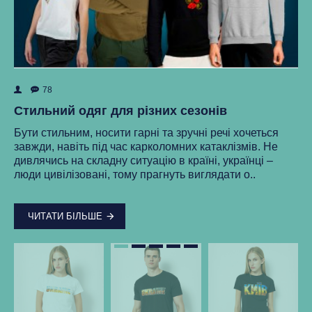
78
ок
Як
Стильний одяг для різних сезонів
Ре
Бути стильним, носити гарні та зручні речі хочеться
ма
завжди, навіть під час карколомних катаклізмів. Не
нки
ст
дивлячись на складну ситуацію в країні, українці –
як
люди цивілізовані, тому прагнуть виглядати о..
..
ЧИТАТИ БІЛЬШЕ