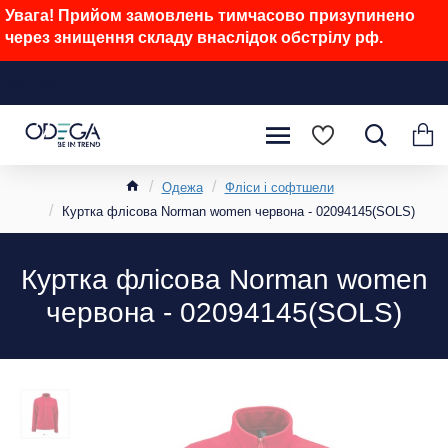
Увага! Прийом замовлень тимчасово призупинено
через знищення складу внаслідок обстрілу рф.
Одежа
Фліси і софтшели
Куртка флісова Norman women червона - 02094145(SOLS)
Куртка флісова Norman women
червона - 02094145(SOLS)