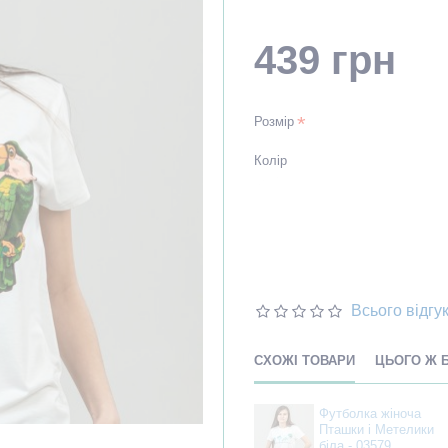
439 грн
Розмір
Колір
Всього відгук
СХОЖІ ТОВАРИ
ЦЬОГО Ж 
Футболка жіноча
Пташки і Метелики
біла - 03579