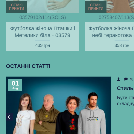
СТІЙКІ
СТІЙКІ
ПРИНТИ
ПРИНТИ
03579102/114(SOLS)
02758407/113(
Футболка жіноча Пташки і
Футболка жіноча 
Метелики біла - 03579
небі теракотова 
439 грн
398 грн
ОСТАННІ СТАТТІ
78
01
Стиль
Aug
Бути ст
складну