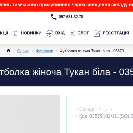
лень тимчасово призупинено через знищення складу вн
097 681-32-78
КЦІЇ
НОВИНКИ
ВХІД
БЛОГ
РЕЄСТРАЦІЯ
Одежа
Футболки
Футболка жіноча Тукан біла - 03579
тболка жіноча Тукан біла - 03
Склад:
3-5 днів
Код:
03579102/111(SOLS