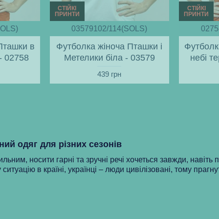
СТІЙКІ
СТІЙКІ
ПРИНТИ
ПРИНТИ
SOLS)
03579102/114(SOLS)
0275
Пташки в
Футболка жіноча Пташки і
Футболк
- 02758
Метелики біла - 03579
небі т
439 грн
ний одяг для різних сезонів
ильним, носити гарні та зручні речі хочеться завжди, навіть 
 ситуацію в країні, українці – люди цивілізовані, тому прагну