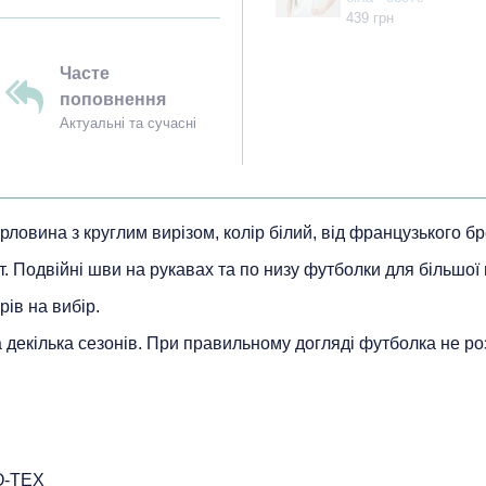
439 грн
Часте
поповнення
Актуальні та сучасні
орловина з круглим вирізом, колір білий, від французького 
т. Подвійні шви на рукавах та по низу футболки для більшої 
рів на вибір.
на декілька сезонів. При правильному догляді футболка не ро
O-TEX