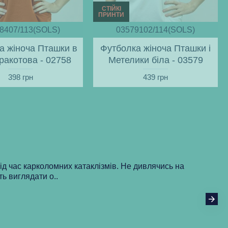
СТІЙКІ
ПРИНТИ
8407/113(SOLS)
03579102/114(SOLS)
а жіноча Пташки в
Футболка жіноча Пташки і
еракотова - 02758
Метелики біла - 03579
398 грн
439 грн
під час карколомних катаклізмів. Не дивлячись на
ть виглядати о..