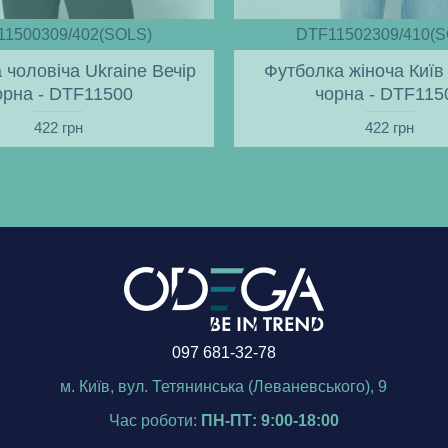
11500309/402(SOLS)
DTF11502309/410(S
 чоловіча Ukraine Вечір
Футболка жіноча Київ 
орна - DTF11500
чорна - DTF115
422 грн
422 грн
097 681-32-78
м. Київ, вул. Тетянинська (Леваневського), 9
Час роботи:
ПН-ПТ: 9:00-18:00