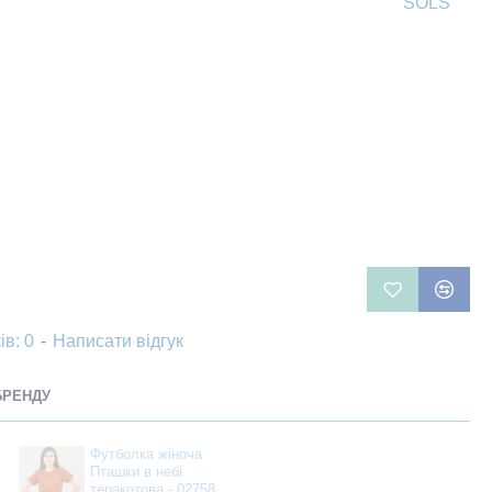
SOLS
ів: 0
-
Написати відгук
БРЕНДУ
Футболка жіноча
Пташки в небі
теракотова - 02758