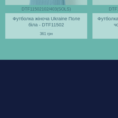
DTF11502102/403(SOLS)
DTF
Футболка жіноча Ukraine Поле
Футболка
біла - DTF11502
ч
361 грн