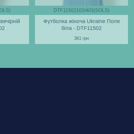
OLS)
DTF11502102/403(SOLS)
вечірній
Футболка жіноча Ukraine Поле
02
біла - DTF11502
361 грн