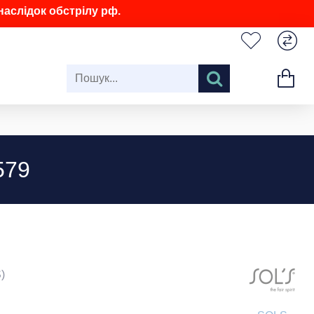
аслідок обстрілу рф.
579
)