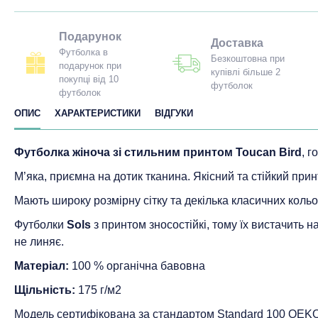
Подарунок
Доставка
Футболка в
Безкоштовна при
подарунок при
купівлі більше 2
покупці від 10
футболок
футболок
ОПИС
ХАРАКТЕРИСТИКИ
ВІДГУКИ
Футболка жіноча зі стильним принтом Toucan Bird
, г
М’яка, приємна на дотик тканина. Якісний та стійкий прин
Мають широку розмірну сітку та декілька класичних кольо
Футболки
Sols
з принтом зносостійкі, тому їх вистачить 
не линяє.
Матеріал:
100 % органічна бавовна
Щільність:
175 г/м2
Модель сертифікована за стандартом Standard 100 ОEK