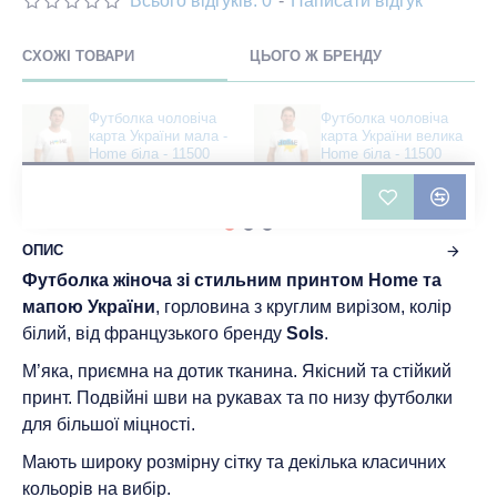
Всього відгуків: 0
-
Написати відгук
СХОЖІ ТОВАРИ
ЦЬОГО Ж БРЕНДУ
Футболка чоловіча
Футболка чоловіча
карта України мала -
карта України велика
Home біла - 11500
Home біла - 11500
345 грн
345 грн
ОПИС
Футболка жіноча зі стильним принтом Home та
мапою України
, горловина з круглим вирізом, колір
білий, від французького бренду
Sols
.
М’яка, приємна на дотик тканина. Якісний та стійкий
принт. Подвійні шви на рукавах та по низу футболки
для більшої міцності.
Мають широку розмірну сітку та декілька класичних
кольорів на вибір.