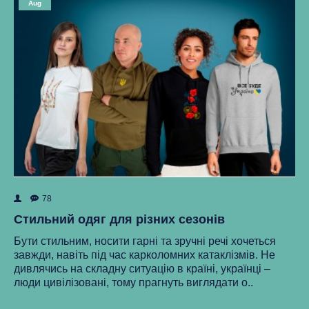
Aug
78
ок
Як
Стильний одяг для різних сезонів
Ре
Бути стильним, носити гарні та зручні речі хочеться
ма
завжди, навіть під час карколомних катаклізмів. Не
нки
ст
дивлячись на складну ситуацію в країні, українці –
як
люди цивілізовані, тому прагнуть виглядати о..
..