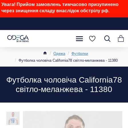
Увага! Прийом замовлень тимчасово призупинено
через знищення складу внаслідок обстрілу рф.
Одежа
Футболки
Футболка чоловіча California78 світло-меланжева - 11380
Футболка чоловіча California78
світло-меланжева - 11380