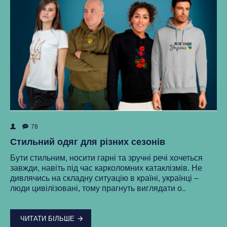
78
ок
Як
Стильний одяг для різних сезонів
Ре
Бути стильним, носити гарні та зручні речі хочеться
ма
завжди, навіть під час карколомних катаклізмів. Не
нки
ст
дивлячись на складну ситуацію в країні, українці –
як
люди цивілізовані, тому прагнуть виглядати о..
..
ЧИТАТИ БІЛЬШЕ