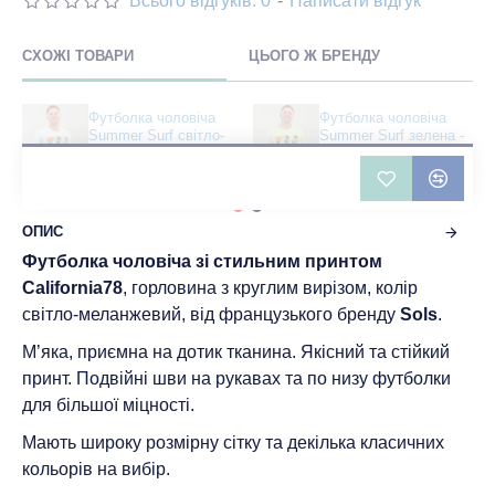
Всього відгуків: 0
-
Написати відгук
СХОЖІ ТОВАРИ
ЦЬОГО Ж БРЕНДУ
Футболка чоловіча
Футболка чоловіча
Summer Surf світло-
Summer Surf зелена -
меланжева - 11380
11380
241 грн
241 грн
ОПИС
Футболка чоловіча зі стильним принтом
California78
, горловина з круглим вирізом, колір
світло-меланжевий, від французького бренду
Sols
.
М’яка, приємна на дотик тканина. Якісний та стійкий
принт. Подвійні шви на рукавах та по низу футболки
для більшої міцності.
Мають широку розмірну сітку та декілька класичних
кольорів на вибір.