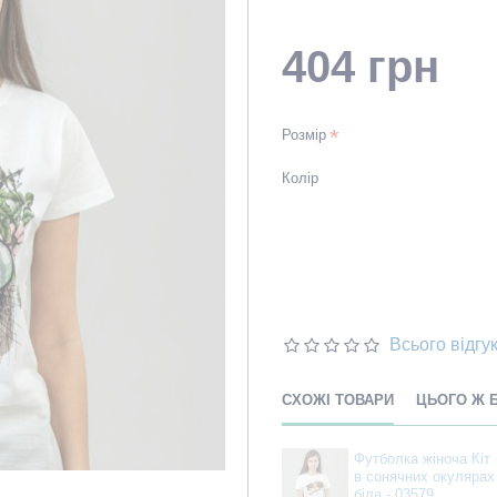
404 грн
Розмір
Колір
Всього відгук
СХОЖІ ТОВАРИ
ЦЬОГО Ж 
Футболка жіноча Кіт
в сонячних окулярах
біла - 03579