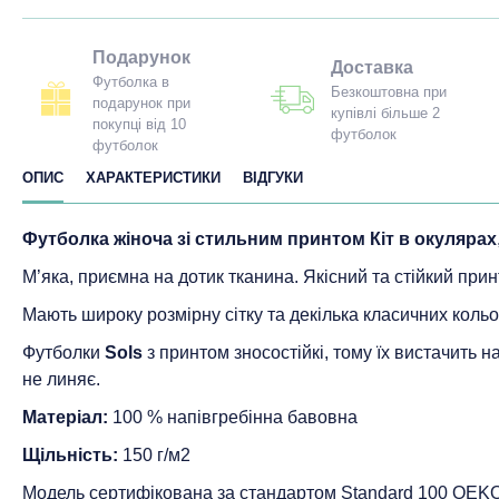
Подарунок
Доставка
Футболка в
Безкоштовна при
подарунок при
купівлі більше 2
покупці від 10
футболок
футболок
ОПИС
ХАРАКТЕРИСТИКИ
ВІДГУКИ
Футболка жіноча зі стильним принтом Кіт в окулярах
М’яка, приємна на дотик тканина. Якісний та стійкий прин
Мають широку розмірну сітку та декілька класичних кольо
Футболки
Sols
з принтом зносостійкі, тому їх вистачить 
не линяє.
Матеріал:
100 % напівгребінна бавовна
Щільність:
150 г/м2
Модель сертифікована за стандартом Standard 100 ОEK