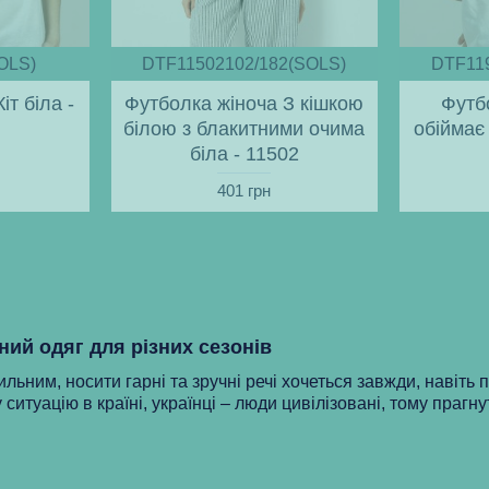
OLS)
DTF11502102/182(SOLS)
DTF11
іт біла -
Футболка жіноча З кішкою
Футб
білою з блакитними очима
обіймає
біла - 11502
401 грн
ний одяг для різних сезонів
ильним, носити гарні та зручні речі хочеться завжди, навіть 
 ситуацію в країні, українці – люди цивілізовані, тому прагну