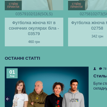
СТІЙКІ
СТІЙКІ
ПРИНТИ
ПРИНТИ
03579102/116(SOLS)
02758102/73(S
Футболка жіноча Кіт в
Футболка жіноча К
сонячних окулярах біла -
02758
03579
342 грн
460 грн
ОСТАННІ СТАТТІ
78
01
Стиль
Aug
Бути ст
складну