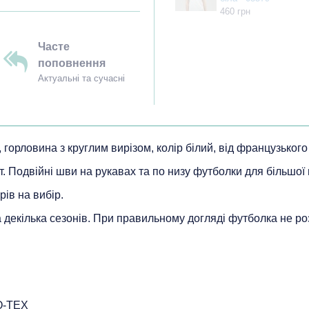
460 грн
Часте
поповнення
Актуальні та сучасні
, горловина з круглим вирізом, колір білий, від французьког
т. Подвійні шви на рукавах та по низу футболки для більшої 
рів на вибір.
на декілька сезонів. При правильному догляді футболка не ро
O-TEX