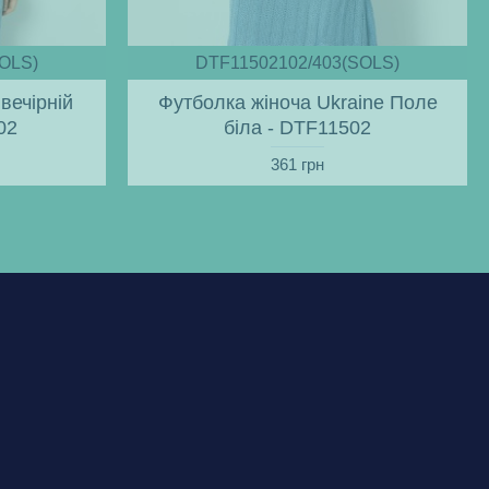
OLS)
DTF11502102/403(SOLS)
вечірній
Футболка жіноча Ukraine Поле
02
біла - DTF11502
361 грн