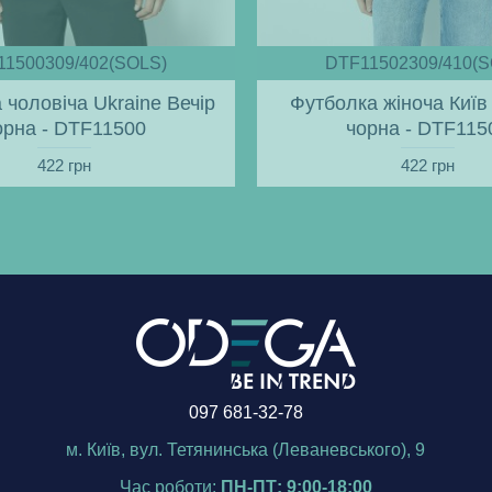
11500309/402(SOLS)
DTF11502309/410(S
 чоловіча Ukraine Вечір
Футболка жіноча Київ 
орна - DTF11500
чорна - DTF115
422 грн
422 грн
097 681-32-78
м. Київ, вул. Тетянинська (Леваневського), 9
Час роботи:
ПН-ПТ: 9:00-18:00