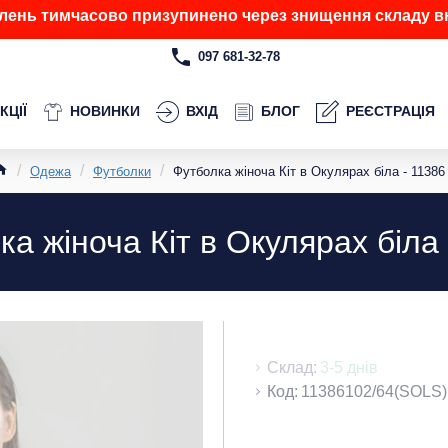
лень тимчасово призупинено через знищення складу вн
097 681-32-78
КЦІЇ
НОВИНКИ
ВХІД
БЛОГ
РЕЄСТРАЦІЯ
Одежа
Футболки
Футболка жіноча Кіт в Окулярах біла - 11386
ка жіноча Кіт в Окулярах біла 
Склад:
3-5 днів
Код:
11386102/64(SOLS)