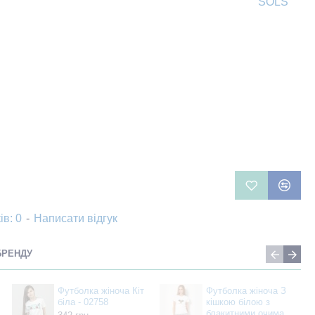
SOLS
ів: 0
-
Написати відгук
БРЕНДУ
Футболка жіноча Кіт
Футболка жіноча З
біла - 02758
кішкою білою з
блакитними очима