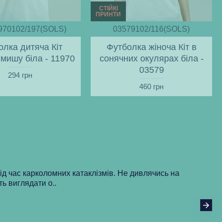
СТІЙКІ
ПРИНТИ
970102/197(SOLS)
03579102/116(SOLS)
олка дитяча Кіт
Футболка жіноча Кіт в
 мишу біла - 11970
сонячних окулярах біла -
03579
294 грн
460 грн
під час карколомних катаклізмів. Не дивлячись на
ть виглядати о..