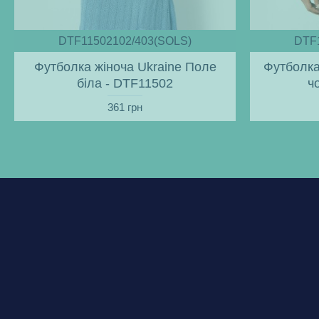
DTF11502102/403(SOLS)
DTF
Футболка жіноча Ukraine Поле
Футболка
біла - DTF11502
ч
361 грн