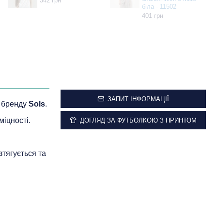
342 грн
біла - 11502
401 грн
ЗАПИТ ІНФОРМАЦІЇ
о бренду
Sols
.
міцності.
ДОГЛЯД ЗА ФУТБОЛКОЮ З ПРИНТОМ
зтягується та