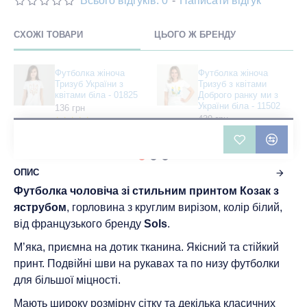
Всього відгуків: 0
-
Написати відгук
СХОЖІ ТОВАРИ
ЦЬОГО Ж БРЕНДУ
Футболка жіноча
Футболка жіноча
Тризуб України з
Тризуб з квітами
квітами біла - 01825
Доброго ранку ми з
України біла - 11502
136 грн
439 грн
ОПИС
Футболка чоловіча зі стильним принтом Козак з
яструбом
, горловина з круглим вирізом, колір білий,
від французького бренду
Sols
.
М’яка, приємна на дотик тканина. Якісний та стійкий
принт. Подвійні шви на рукавах та по низу футболки
для більшої міцності.
Мають широку розмірну сітку та декілька класичних