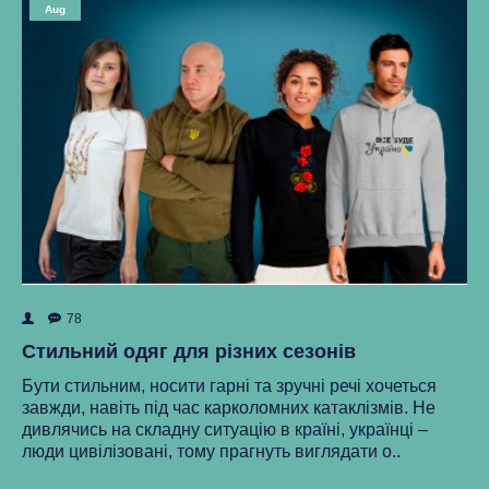
Aug
78
ок
Як
Стильний одяг для різних сезонів
Ре
Бути стильним, носити гарні та зручні речі хочеться
ма
завжди, навіть під час карколомних катаклізмів. Не
нки
ст
дивлячись на складну ситуацію в країні, українці –
як
люди цивілізовані, тому прагнуть виглядати о..
..