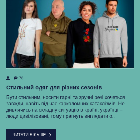
78
ок
Як
Стильний одяг для різних сезонів
Ре
Бути стильним, носити гарні та зручні речі хочеться
ма
завжди, навіть під час карколомних катаклізмів. Не
нки
ст
дивлячись на складну ситуацію в країні, українці –
як
люди цивілізовані, тому прагнуть виглядати о..
..
ЧИТАТИ БІЛЬШЕ