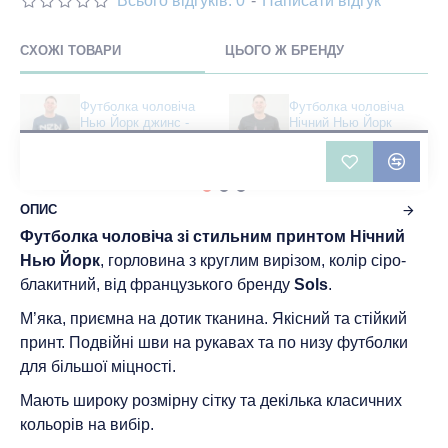
Всього відгуків: 0
-
Написати відгук
СХОЖІ ТОВАРИ
ЦЬОГО Ж БРЕНДУ
Футболка чоловіча
Футболка чоловіча
Нью Йорк джинс -
Нічний Нью Йорк
03582
чорна - 11500
404 грн
422 грн
ОПИС
Футболка чоловіча зі стильним принтом Нічний
Нью Йорк
, горловина з круглим вирізом, колір сіро-
блакитний, від французького бренду
Sols
.
М’яка, приємна на дотик тканина. Якісний та стійкий
принт. Подвійні шви на рукавах та по низу футболки
для більшої міцності.
Мають широку розмірну сітку та декілька класичних
кольорів на вибір.