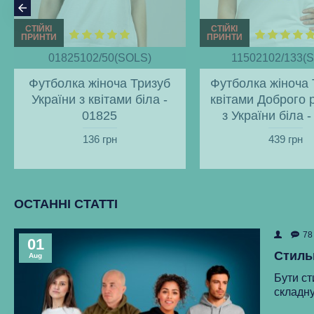
СТІЙКІ
СТІЙКІ
ПРИНТИ
ПРИНТИ
01825102/50(SOLS)
11502102/133(
Футболка жіноча Тризуб
Футболка жіноча 
України з квітами біла -
квітами Доброго 
01825
з України біла 
136 грн
439 грн
ОСТАННІ СТАТТІ
78
01
Стиль
Aug
Бути ст
складну