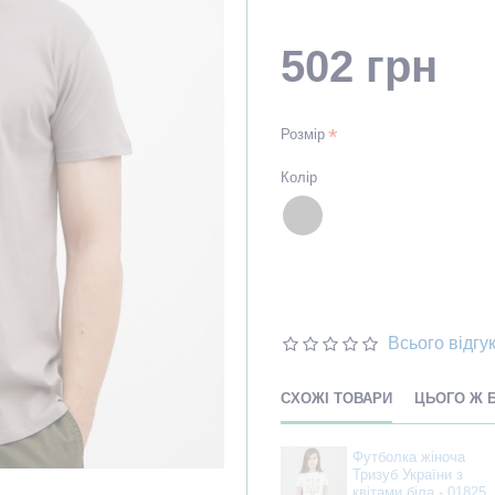
502 грн
Розмір
Колір
Всього відгук
СХОЖІ ТОВАРИ
ЦЬОГО Ж 
Футболка жіноча
Тризуб України з
квітами біла - 01825