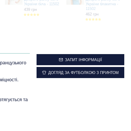
України біла - 11502
України блакитна -
11502
439 грн
462 грн
ЗАПИТ ІНФОРМАЦІЇ
 французького
ДОГЛЯД ЗА ФУТБОЛКОЮ З ПРИНТОМ
міцності.
зтягується та