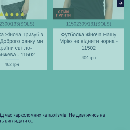
СТІЙКІ
ПРИНТИ
2300/133(SOLS)
11502309/131(SOLS)
а жіноча Тризуб з
Футболка жіноча Нашу
 Доброго ранку ми
Мрію не відняти чорна -
країни світло-
11502
нжева - 11502
404 грн
462 грн
під час карколомних катаклізмів. Не дивлячись на
ть виглядати о..