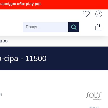
аслідок обстрілу рф.
11500
-сіра - 11500
)