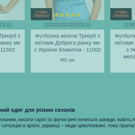
СТІЙКІ
СТІЙКІ
ПРИНТИ
ПРИНТИ
SOLS)
11502220/133(SOLS)
1150
Тризуб з
Футболка жіноча Тризуб з
Футболк
ранку ми
квітами Доброго ранку ми
квітами
- 11502
з України блакитна - 11502
з У
мела
462 грн
ний одяг для різних сезонів
ильним, носити гарні та зручні речі хочеться завжди, навіть 
 ситуацію в країні, українці – люди цивілізовані, тому прагну