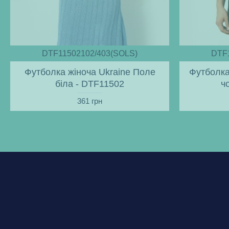
DTF11502102/403(SOLS)
DTF
Футболка жіноча Ukraine Поле
Футболка
біла - DTF11502
ч
361 грн