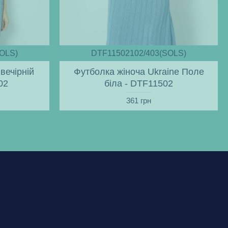
OLS)
DTF11502102/403(SOLS)
вечірній
Футболка жіноча Ukraine Поле
02
біла - DTF11502
361 грн