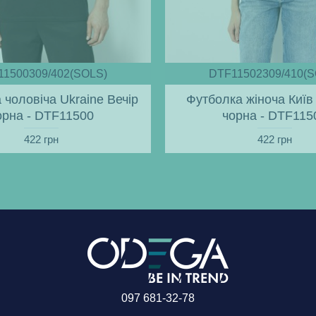
11500309/402(SOLS)
DTF11502309/410(S
 чоловіча Ukraine Вечір
Футболка жіноча Київ 
орна - DTF11500
чорна - DTF115
422 грн
422 грн
097 681-32-78