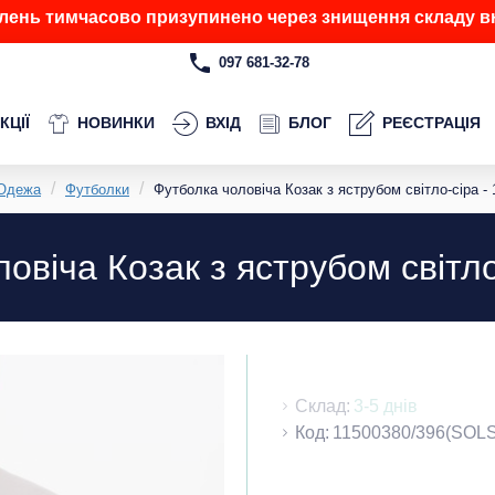
лень тимчасово призупинено через знищення складу вн
097 681-32-78
КЦІЇ
НОВИНКИ
ВХІД
БЛОГ
РЕЄСТРАЦІЯ
Одежа
Футболки
Футболка чоловіча Козак з яструбом світло-сіра - 
овіча Козак з яструбом світло
Склад:
3-5 днів
Код:
11500380/396(SOLS