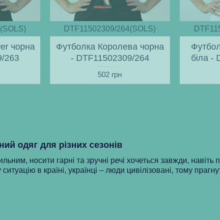
(SOLS)
DTF11502309/264(SOLS)
DTF11
er чорна
Футболка Королева чорна
Футбол
9/263
- DTF11502309/264
біла -
502 грн
ний одяг для різних сезонів
ильним, носити гарні та зручні речі хочеться завжди, навіть 
 ситуацію в країні, українці – люди цивілізовані, тому прагну