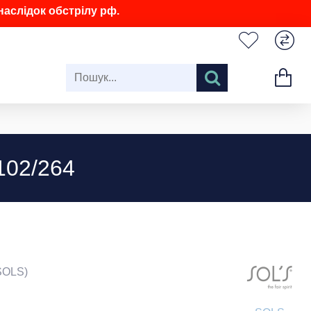
аслідок обстрілу рф.
102/264
SOLS)