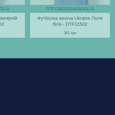
OLS)
DTF11502102/403(SOLS)
вечірній
Футболка жіноча Ukraine Поле
02
біла - DTF11502
361 грн