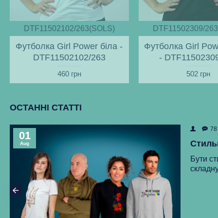
DTF11502102/263(SOLS)
DTF11502309/263
Футболка Girl Power біла -
Футболка Girl Pow
DTF11502102/263
- DTF1150230
460 грн
502 грн
ОСТАННІ СТАТТІ
78
01
Стиль
Aug
Бути ст
складну