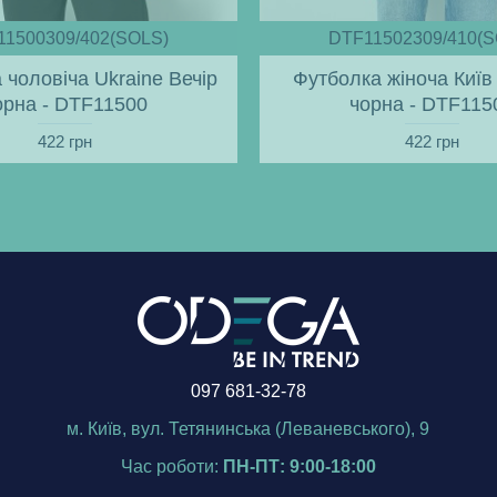
11500309/402(SOLS)
DTF11502309/410(S
 чоловіча Ukraine Вечір
Футболка жіноча Київ 
орна - DTF11500
чорна - DTF115
422 грн
422 грн
097 681-32-78
м. Київ, вул. Тетянинська (Леваневського), 9
Час роботи:
ПН-ПТ: 9:00-18:00