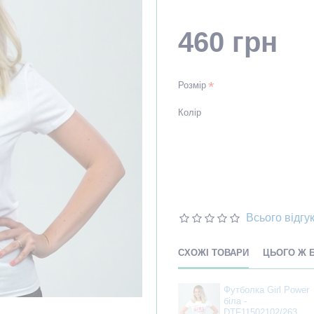
460 грн
Розмір
Колір
Всього відгук
СХОЖІ ТОВАРИ
ЦЬОГО Ж 
Футболка Girl Power
біла -
DTF11502102/263