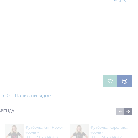
SOLS
ів: 0
-
Написати відгук
БРЕНДУ
Футболка Girl Power
Футболка Королева
чорна -
чорна -
DTF11502309/263
DTF11502309/264