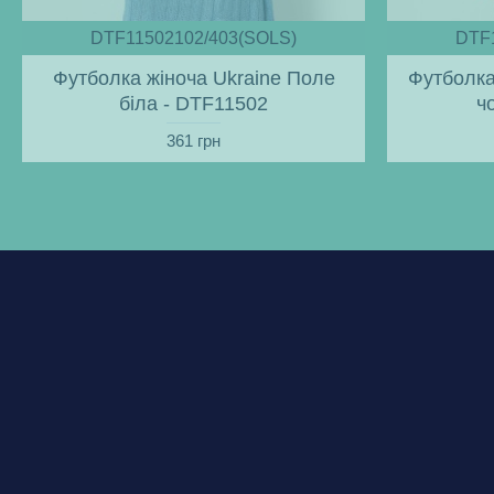
DTF11502102/403(SOLS)
DTF
Футболка жіноча Ukraine Поле
Футболка
біла - DTF11502
ч
361 грн