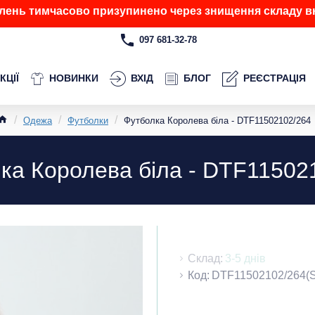
лень тимчасово призупинено через знищення складу вн
097 681-32-78
КЦІЇ
НОВИНКИ
ВХІД
БЛОГ
РЕЄСТРАЦІЯ
Одежа
Футболки
Футболка Королева біла - DTF11502102/264
ка Королева біла - DTF11502
Склад:
3-5 днів
Код:
DTF11502102/264(