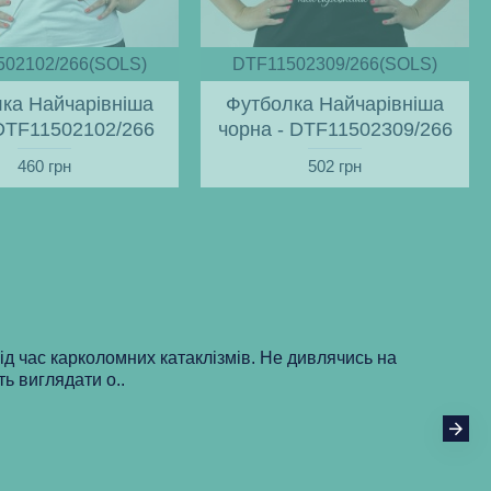
502102/266(SOLS)
DTF11502309/266(SOLS)
ка Найчарівніша
Футболка Найчарівніша
 DTF11502102/266
чорна - DTF11502309/266
460 грн
502 грн
під час карколомних катаклізмів. Не дивлячись на
ть виглядати о..