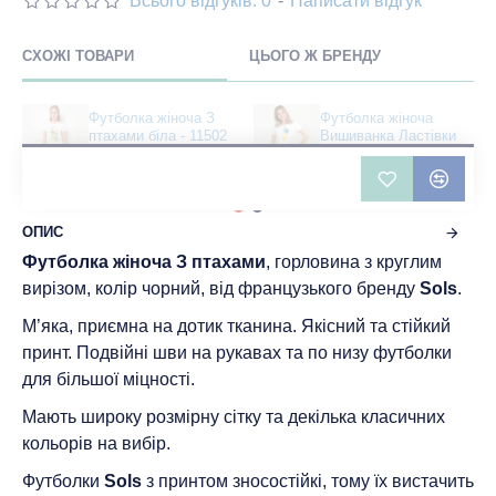
Всього відгуків: 0
-
Написати відгук
СХОЖІ ТОВАРИ
ЦЬОГО Ж БРЕНДУ
Футболка жіноча З
Футболка жіноча
птахами біла - 11502
Вишиванка Ластівки
біла - DTF11502
483 грн
401 грн
ОПИС
Футболка жіноча З птахами
, горловина з круглим
вирізом, колір чорний, від французького бренду
Sols
.
М’яка, приємна на дотик тканина. Якісний та стійкий
принт. Подвійні шви на рукавах та по низу футболки
для більшої міцності.
Мають широку розмірну сітку та декілька класичних
кольорів на вибір.
Футболки
Sols
з принтом зносостійкі, тому їх вистачить