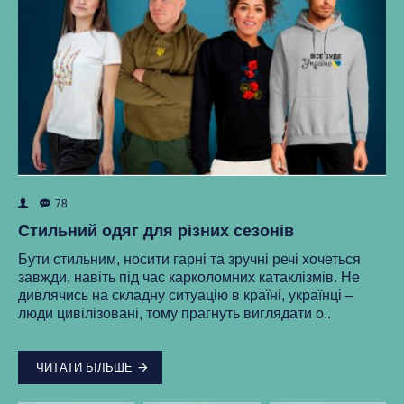
78
ок
Як
Стильний одяг для різних сезонів
Ре
Бути стильним, носити гарні та зручні речі хочеться
ма
завжди, навіть під час карколомних катаклізмів. Не
нки
ст
дивлячись на складну ситуацію в країні, українці –
як
люди цивілізовані, тому прагнуть виглядати о..
..
ЧИТАТИ БІЛЬШЕ