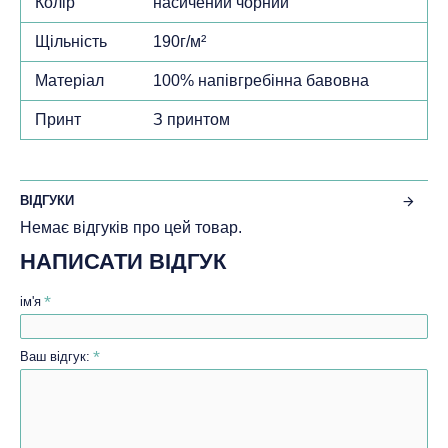
Колір
насичений чорний
Щільність
190г/м²
Матеріал
100% напівгребінна бавовна
Принт
З принтом
ВІДГУКИ
Немає відгуків про цей товар.
НАПИСАТИ ВІДГУК
ім'я
Ваш відгук: