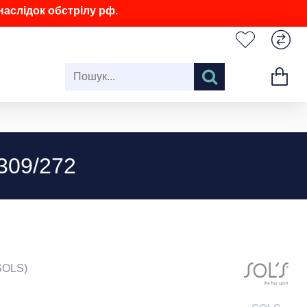
аслідок обстрілу рф.
309/272
SOLS)