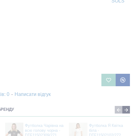
SOLS
ів: 0
-
Написати відгук
БРЕНДУ
Футболка Чарівна на
Футболка Я Квітка
всю голову чорна -
біла -
DTF11502309/271
DTF11502102/272