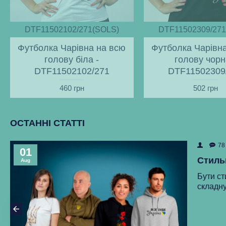
DTF11502102/271(SOLS)
DTF11502309/271
Футболка Чарівна на всю
Футболка Чарівн
голову біла -
голову чорн
DTF11502102/271
DTF11502309
460 грн
502 грн
ОСТАННІ СТАТТІ
78
01
Стиль
Aug
Бути ст
складну