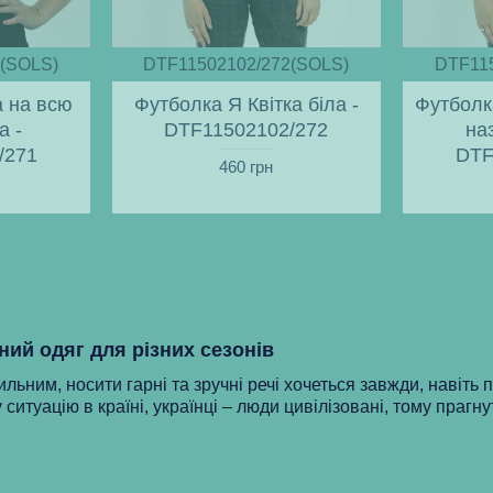
(SOLS)
DTF11502102/272(SOLS)
DTF11
а на всю
Футболка Я Квітка біла -
Футболк
а -
DTF11502102/272
на
/271
DTF
460 грн
ний одяг для різних сезонів
ильним, носити гарні та зручні речі хочеться завжди, навіть 
 ситуацію в країні, українці – люди цивілізовані, тому прагну