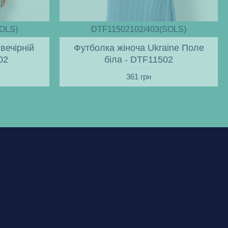
OLS)
DTF11502102/403(SOLS)
вечірній
Футболка жіноча Ukraine Поле
02
біла - DTF11502
361 грн