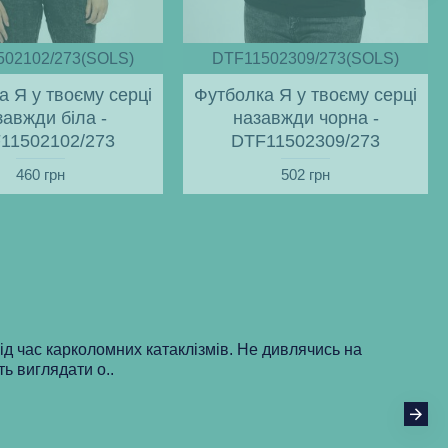
502102/273(SOLS)
DTF11502309/273(SOLS)
а Я у твоєму серці
Футболка Я у твоєму серці
завжди біла -
назавжди чорна -
11502102/273
DTF11502309/273
460 грн
502 грн
під час карколомних катаклізмів. Не дивлячись на
ть виглядати о..