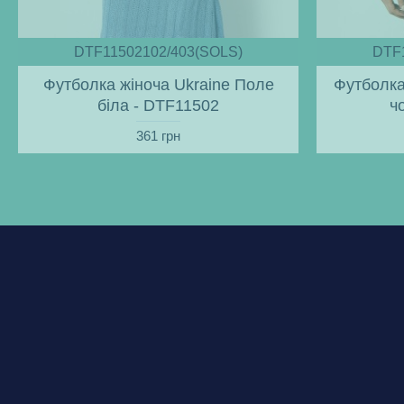
DTF11502102/403(SOLS)
DTF
Футболка жіноча Ukraine Поле
Футболка
біла - DTF11502
ч
361 грн