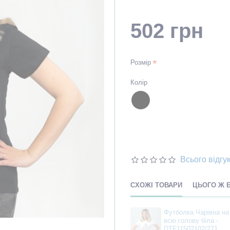
502 грн
Розмір
Колір
Всього відгук
СХОЖІ ТОВАРИ
ЦЬОГО Ж 
Футболка Чарівна на
всю голову біла -
DTF11502102/271