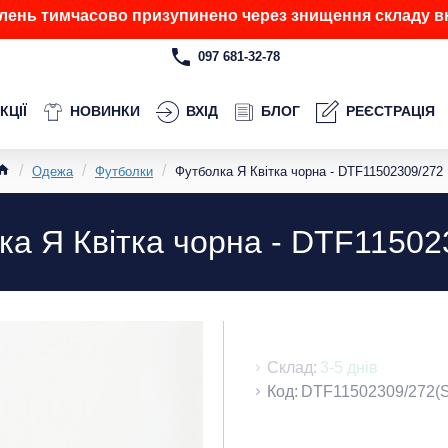
лень тимчасово призупинено через знищення складу вн
097 681-32-78
КЦІЇ
НОВИНКИ
ВХІД
БЛОГ
РЕЄСТРАЦІЯ
Одежа
Футболки
Футболка Я Квітка чорна - DTF11502309/272
ка Я Квітка чорна - DTF11502
Склад:
3-5 днів
Код:
DTF11502309/272(