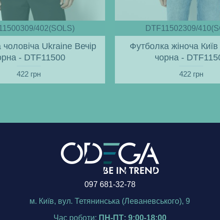
11500309/402(SOLS)
DTF11502309/410(S
 чоловіча Ukraine Вечір
Футболка жіноча Київ 
орна - DTF11500
чорна - DTF115
422 грн
422 грн
097 681-32-78
м. Київ, вул. Тетянинська (Леваневського), 9
Час роботи:
ПН-ПТ: 9:00-18:00