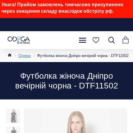
Увага! Прийом замовлень тимчасово призупинено
через знищення складу внаслідок обстрілу рф.
Одежа
Футболка жіноча Дніпро вечірній чорна - DTF11502
Футболка жіноча Дніпро
вечірній чорна - DTF11502