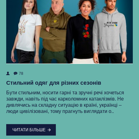
78
ок
Як
Стильний одяг для різних сезонів
Ре
Бути стильним, носити гарні та зручні речі хочеться
ма
завжди, навіть під час карколомних катаклізмів. Не
нки
ст
дивлячись на складну ситуацію в країні, українці –
як
люди цивілізовані, тому прагнуть виглядати о..
..
ЧИТАТИ БІЛЬШЕ