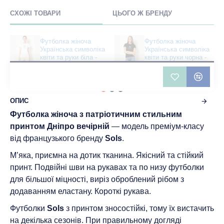
СХОЖІ ТОВАРИ
ЦЬОГО Ж БРЕНДУ
Футболка жіноча
Футболка жіноча
Українська символіка
Українська символіка
квіти та руки біла -
квіти та руки чорна -
11502
11502
361 грн
422 грн
ОПИС
Футболка жіноча з патріотичним стильним
принтом Дніпро вечірній
— модель преміум-класу
від французького бренду
Sols
.
М’яка, приємна на дотик тканина. Якісний та стійкий
принт. Подвійні шви на рукавах та по низу футболки
для більшої міцності, виріз оброблений рібом з
додаванням еластану. Короткі рукава.
Футболки
Sols
з принтом зносостійкі, тому їх вистачить
на декілька сезонів. При правильному догляді