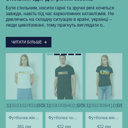
Ре
Бути стильним, носити гарні та зручні речі хочеться
ма
завжди, навіть під час карколомних катаклізмів. Не
нки
ст
дивлячись на складну ситуацію в країні, українці –
як
люди цивілізовані, тому прагнуть виглядати о..
..
ЧИТАТИ БІЛЬШЕ
SOLS)
DTF11502102/403(SOLS)
DTF11500309/402(SOLS)
DTF11502309/410(SOLS
DTF1
Футболка жіноча Ukraine Поле біла - DTF11502
Футболка чоловіча Ukraine Вечір чорна - DTF11500
Футболка жіноча Київ вечірній чорна - DTF11502
361 грн
422 грн
422 грн