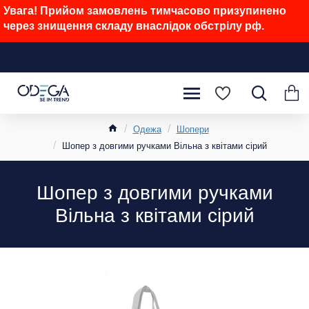
Увага! Прийом замовлень тимчасово призупинено
через знищення складу внаслідок обстрілу рф.
Одежа
Шопери
Шопер з довгими ручками Вільна з квітами сірий
Шопер з довгими ручками
Вільна з квітами сірий