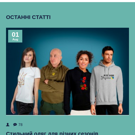
ОСТАННІ СТАТТІ
01
Aug
78
ок
Як
Стильний одяг для різних сезонів