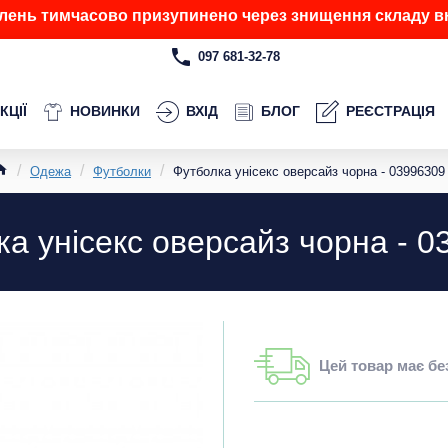
лень тимчасово призупинено через знищення складу вн
097 681-32-78
КЦІЇ
НОВИНКИ
ВХІД
БЛОГ
РЕЄСТРАЦІЯ
Одежа
Футболки
Футболка унісекс оверсайз чорна - 03996309
а унісекс оверсайз чорна - 
Цей товар має б