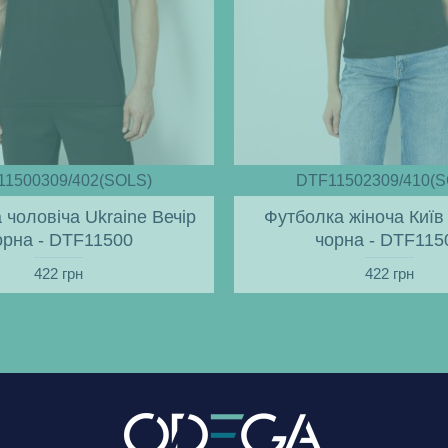
11500309/402(SOLS)
DTF11502309/410(S
 чоловіча Ukraine Вечір
Футболка жіноча Київ 
орна - DTF11500
чорна - DTF115
422 грн
422 грн