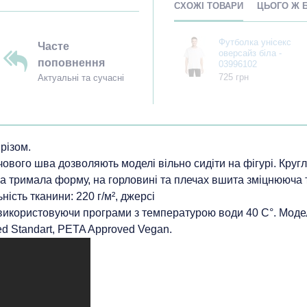
СХОЖІ ТОВАРИ
ЦЬОГО Ж 
Футболка унісекс
Часте
оверсайз біла -
поповнення
03996102
725 грн
Актуальні та сучасні
різом.
чового шва дозволяють моделі вільно сидіти на фігурі. Круг
а тримала форму, на горловині та плечах вшита зміцнююча 
ість тканини: 220 г/м², джерсі
 використовуючи програми з температурою води 40 С°. Моде
d Standart, PETA Approved Vegan.