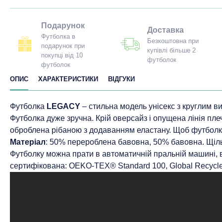
Подарунок
Доставка
Футболка в
Безкоштовна при
подарунок при
купівлі більше 2
покупці від 10
футболок
футболок
ОПИС
ХАРАКТЕРИСТИКИ
ВІДГУКИ
Футболка
LEGACY
– стильна модель унісекс з круглим ви
Футболка дуже зручна. Крій оверсайз і опущена лінія пле
оброблена рібаною з додаванням еластану. Щоб футболк
Матеріал
: 50% перероблена бавовна, 50% бавовна. Щільн
Футболку можна прати в автоматичній пральній машині,
сертифікована: OEKO-TEX® Standard 100, Global Recycle