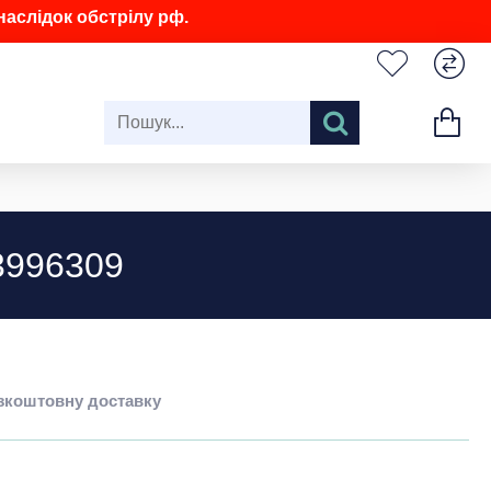
аслідок обстрілу рф.
03996309
езкоштовну доставку