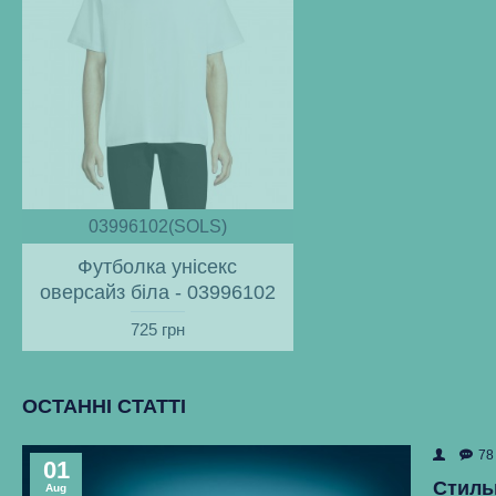
03996102(SOLS)
Футболка унісекс
оверсайз біла - 03996102
725 грн
ОСТАННІ СТАТТІ
78
01
Стиль
Aug