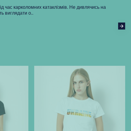
під час карколомних катаклізмів. Не дивлячись на
ть виглядати о..