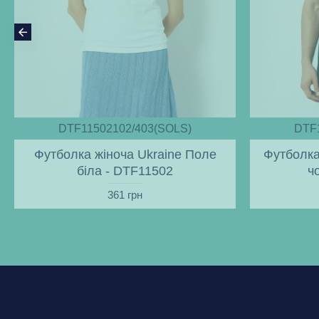
DTF11502102/403(SOLS)
DTF
Футболка жіноча Ukraine Поле
Футболка
біла - DTF11502
ч
361 грн