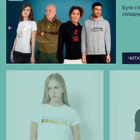
Бути ст
складну
ЧИТА