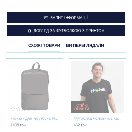
ЗАПИТ ІНФОРМАЦІЇ
ДОГЛЯД ЗА ФУТБОЛКОЮ З ПРИНТОМ
СХОЖІ ТОВАРИ
ВИ ПЕРЕГЛЯДАЛИ
СТІЙКІ
ПРИНТИ
Рюкзак для ноутбука Nikibo Pioneer - 30012305-07
Футболка чоловіча з картою України - Home чорна - 03565
1438 грн
462 грн