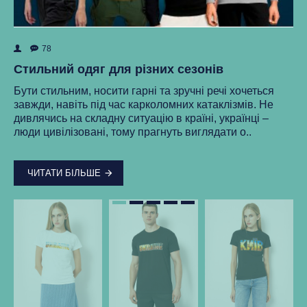
78
ок
Як
Стильний одяг для різних сезонів
Ре
Бути стильним, носити гарні та зручні речі хочеться
ма
завжди, навіть під час карколомних катаклізмів. Не
нки
ст
дивлячись на складну ситуацію в країні, українці –
як
люди цивілізовані, тому прагнуть виглядати о..
..
ЧИТАТИ БІЛЬШЕ