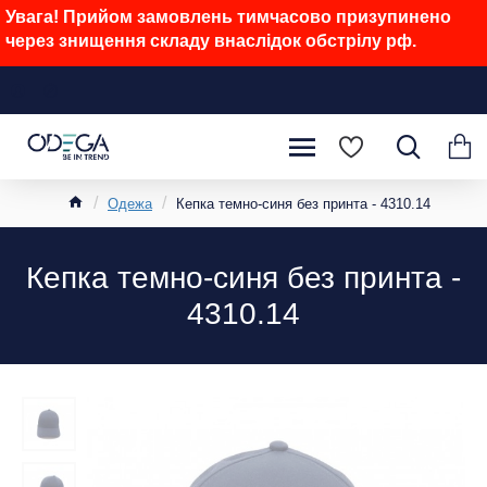
Увага! Прийом замовлень тимчасово призупинено
через знищення складу внаслідок обстрілу рф.
Одежа
Кепка темно-синя без принта - 4310.14
Кепка темно-синя без принта -
4310.14