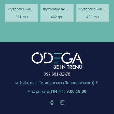
Футболка жіноча Ukraine Поле біла - DTF11502
Футболка чоловіча Ukraine Вечір чорна - DTF11500
Футболка жіноча Київ вечірній чорна - DTF11502
361 грн
422 грн
422 грн
097 681-32-78
м. Київ, вул. Тетянинська (Леваневського), 9
Час роботи:
ПН-ПТ: 9:00-18:00