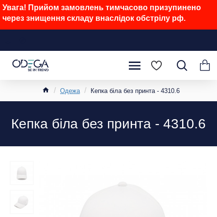
Увага! Прийом замовлень тимчасово призупинено
через знищення складу внаслідок обстрілу рф.
Одежа
Кепка біла без принта - 4310.6
Кепка біла без принта - 4310.6