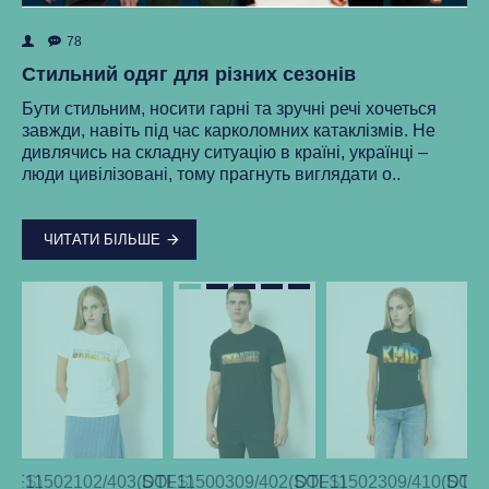
78
ок
Як
Стильний одяг для різних сезонів
Ре
Бути стильним, носити гарні та зручні речі хочеться
ма
завжди, навіть під час карколомних катаклізмів. Не
нки
ст
дивлячись на складну ситуацію в країні, українці –
як
люди цивілізовані, тому прагнуть виглядати о..
..
ЧИТАТИ БІЛЬШЕ
SOLS)
DTF11502102/403(SOLS)
DTF11500309/402(SOLS)
DTF11502309/410(SOLS
DTF1