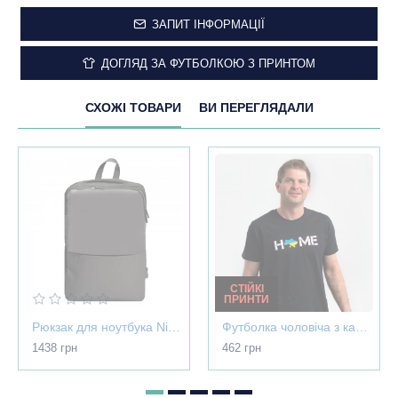
ЗАПИТ ІНФОРМАЦІЇ
ДОГЛЯД ЗА ФУТБОЛКОЮ З ПРИНТОМ
СХОЖІ ТОВАРИ
ВИ ПЕРЕГЛЯДАЛИ
СТІЙКІ
ПРИНТИ
Рюкзак для ноутбука Nikibo Pioneer - 30012305-07
Футболка чоловіча з картою України - Home чорна - 03565
1438 грн
462 грн