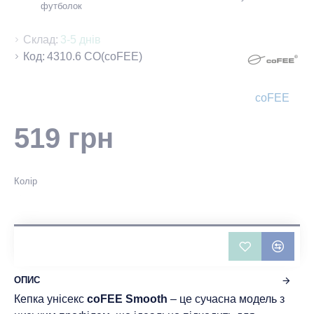
футболок
Склад:
3-5 днів
Код:
4310.6 CO(coFEE)
coFEE
519 грн
Колір
Всього відгуків: 0
-
Написати відгук
ОПИС
Кепка унісекс
coFEE Smooth
– це сучасна модель з