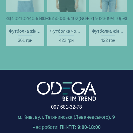
SOLS)
DTF11502102/403(SOLS)
DTF11500309/402(SOLS)
DTF11502309/410(SOLS
DTF1
Футболка жіноча Ukraine Поле біла - DTF11502
Футболка чоловіча Ukraine Вечір чорна - DTF11500
Футболка жіноча Київ вечірній чорна - DTF11502
361 грн
422 грн
422 грн
097 681-32-78
м. Київ, вул. Тетянинська (Леваневського), 9
Час роботи:
ПН-ПТ: 9:00-18:00