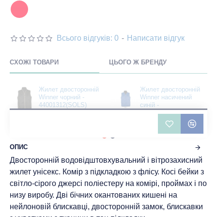
Всього відгуків: 0
-
Написати відгук
СХОЖІ ТОВАРИ
ЦЬОГО Ж БРЕНДУ
Жилет двосторонній
Жилет двосторонній
Winner чорний -
Winner насичений
44001312(SOLS)
синій -
44001256(SOLS)
1775 грн
1775 грн
ОПИС
Двосторонній водовідштовхувальний і вітрозахисний
жилет унісекс. Комір з підкладкою з флісу. Косі бейки з
світло-сірого джерсі поліестеру на комірі, проймах і по
низу виробу. Дві бічних окантованих кишені на
нейлоновій блискавці, двосторонній замок, блискавки