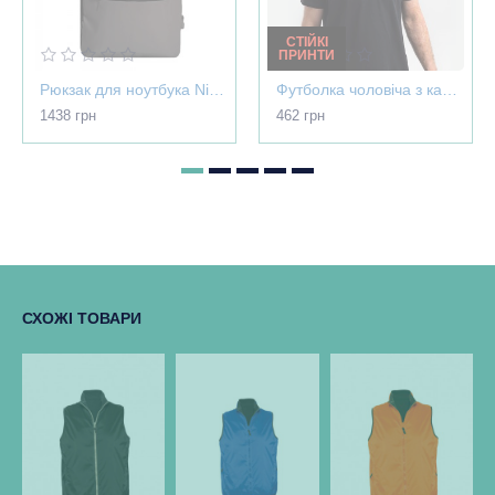
СТІЙКІ
ПРИНТИ
Рюкзак для ноутбука Nikibo Pioneer - 30012305-07
Футболка чоловіча з картою України - Home чорна - 03565
1438 грн
462 грн
СХОЖІ ТОВАРИ