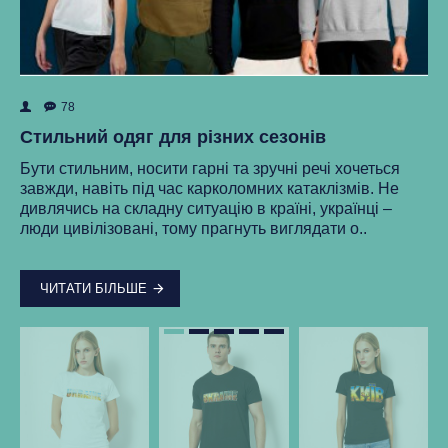
78
ок
Як
Стильний одяг для різних сезонів
Ре
Бути стильним, носити гарні та зручні речі хочеться
ма
завжди, навіть під час карколомних катаклізмів. Не
нки
ст
дивлячись на складну ситуацію в країні, українці –
як
люди цивілізовані, тому прагнуть виглядати о..
..
ЧИТАТИ БІЛЬШЕ