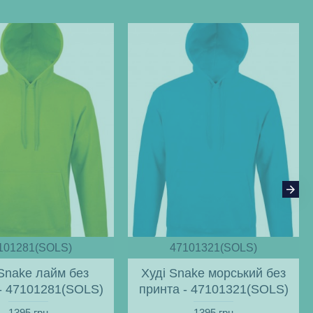
101281(SOLS)
47101321(SOLS)
 Snake лайм без
Худі Snake морський без
- 47101281(SOLS)
принта - 47101321(SOLS)
1395 грн
1395 грн