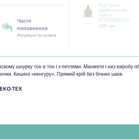
Худі Snake
армійський без
принта -
47101269(SOLS)
Часте
1197 грн
поповнення
Актуальні та сучасні
скому шнурку тон в тон і з петлями. Манжети і низ виробу о
рочки. Кишені «кенгуру». Прямий крій без бічних швів.
ОEKO-TEX