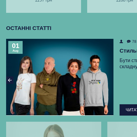
ОСТАННІ СТАТТІ
78
01
Стиль
Aug
Бути ст
складну
ЧИТА