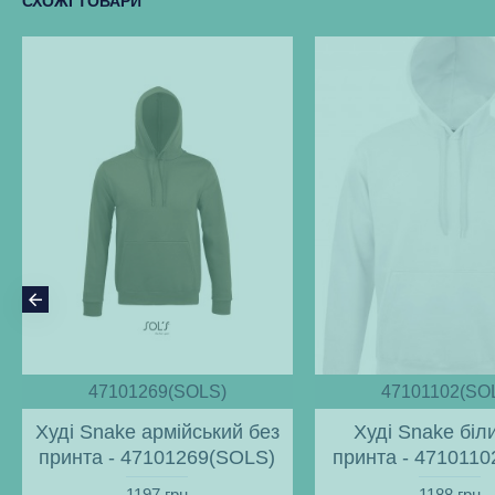
СХОЖІ ТОВАРИ
47101269(SOLS)
47101102(SO
Худі Snake армійський без
Худі Snake біл
принта - 47101269(SOLS)
принта - 471011
1197 грн
1188 грн