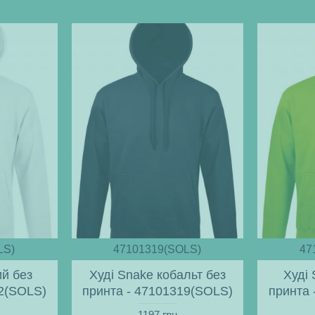
LS)
47101319(SOLS)
47
ий без
Худі Snake кобальт без
Худі
02(SOLS)
принта - 47101319(SOLS)
принта 
1197 грн