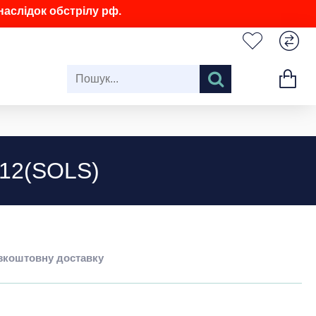
аслідок обстрілу рф.
312(SOLS)
езкоштовну доставку