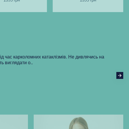
під час карколомних катаклізмів. Не дивлячись на
ть виглядати о..