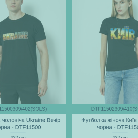
11500309/402(SOLS)
DTF11502309/410(S
 чоловіча Ukraine Вечір
Футболка жіноча Київ 
орна - DTF11500
чорна - DTF115
422 грн
422 грн