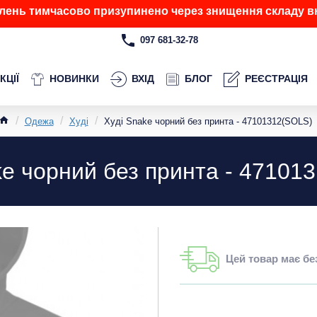
лень тимчасово призупинено через знищення складу вн
097 681-32-78
КЦІЇ
НОВИНКИ
ВХІД
БЛОГ
РЕЄСТРАЦІЯ
Одежа
Худі
Худі Snake чорний без принта - 47101312(SOLS)
ke чорний без принта - 47101
Цей товар має б