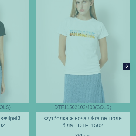
OLS)
DTF11502102/403(SOLS)
вечірній
Футболка жіноча Ukraine Поле
02
біла - DTF11502
361 грн