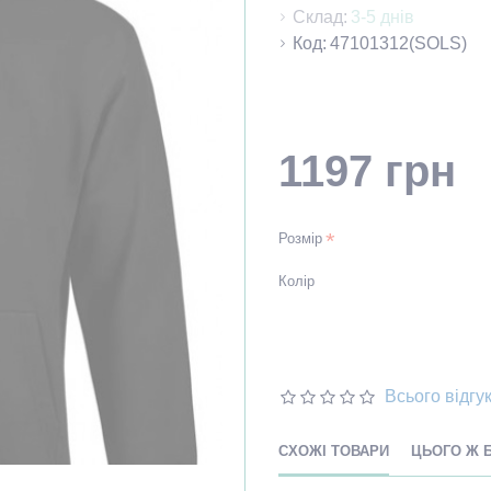
Склад:
3-5 днів
Код:
47101312(SOLS)
1197 грн
Розмір
Колір
Всього відгук
СХОЖІ ТОВАРИ
ЦЬОГО Ж 