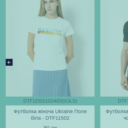
DTF11502102/403(SOLS)
DTF
Футболка жіноча Ukraine Поле
Футболка
біла - DTF11502
ч
361 грн