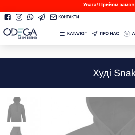
Увага! Прийом замов
КОНТАКТИ
КАТАЛОГ
ПРО НАС
А
Худі Sna