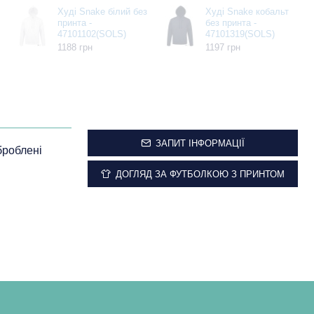
Худі Snake білий без
Худі Snake кобальт
принта -
без принта -
47101102(SOLS)
47101319(SOLS)
1188 грн
1197 грн
ЗАПИТ ІНФОРМАЦІЇ
броблені
ДОГЛЯД ЗА ФУТБОЛКОЮ З ПРИНТОМ