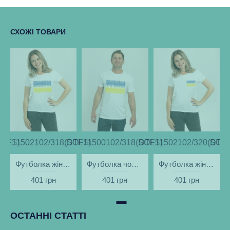
СХОЖІ ТОВАРИ
SOLS)
DTF11502102/318(SOLS)
DTF11500102/318(SOLS)
DTF11502102/320(SOLS
DTF1
Футболка жіноча Вишиванка великий прапор Ukraine біла - DTF11502
Футболка чоловіча Вишиванка великий прапор Ukraine біла - DTF11500
Футболка жіноча Вишиванка маленький прапор Ukraine біла - DTF11502
401 грн
401 грн
401 грн
ОСТАННІ СТАТТІ