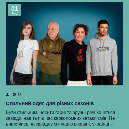
01
Aug
78
ок
Як
Стильний одяг для різних сезонів
Ре
Бути стильним, носити гарні та зручні речі хочеться
ма
завжди, навіть під час карколомних катаклізмів. Не
нки
ст
дивлячись на складну ситуацію в країні, українці –
як