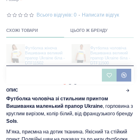
Всього відгуків: 0
-
Написати відгук
СХОЖІ ТОВАРИ
ЦЬОГО Ж БРЕНДУ
Футболка жіноча
Футболка чоловіча
Вишиванка великий
Вишиванка великий
прапор Ukraine біла -
прапор Ukraine біла -
DTF11502
DTF11500
401 грн
401 грн
ОПИС
Футболка чоловіча зі стильним принтом
Вишиванка маленький прапор Ukraine
, горловина з
круглим вирізом, колір білий, від французького бренду
Sols
.
М’яка, приємна на дотик тканина. Якісний та стійкий
принт. Подвійні шви на рукавах та по низу футболки