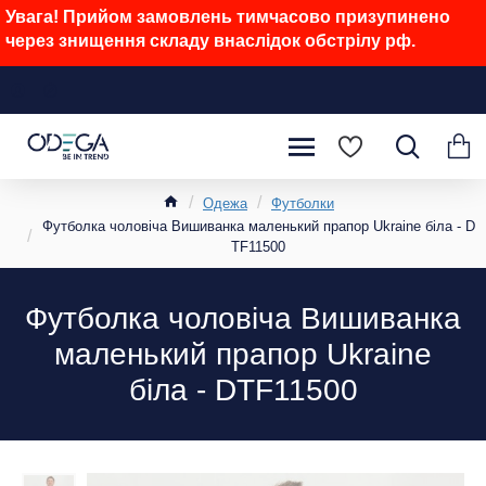
Увага! Прийом замовлень тимчасово призупинено
через знищення складу внаслідок обстрілу рф.
Одежа
Футболки
Футболка чоловіча Вишиванка маленький прапор Ukraine біла - D
TF11500
Футболка чоловіча Вишиванка
маленький прапор Ukraine
біла - DTF11500