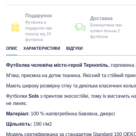
Подарунок
Доставка
Футболка в
Безкоштовна при
подарунок при
купівлі більше 2
покупці від 10
футболок
футболок
ОПИС
ХАРАКТЕРИСТИКИ
ВІДГУКИ
Футболка чоловіча місто-герой Тернопіль
, горловина
М’яка, приємна на дотик тканина. Якісний та стійкий прин
Мають широку розмірну сітку та декілька класичних кольо
Футболки
Sols
з принтом зносостійкі, тому їх вистачить 
не линяє.
Матеріал:
100 % напівгребінна бавовна, джерсі
Щільність:
190 г/м2
Модель сертифікована за стандартом Standard 100 ОEK