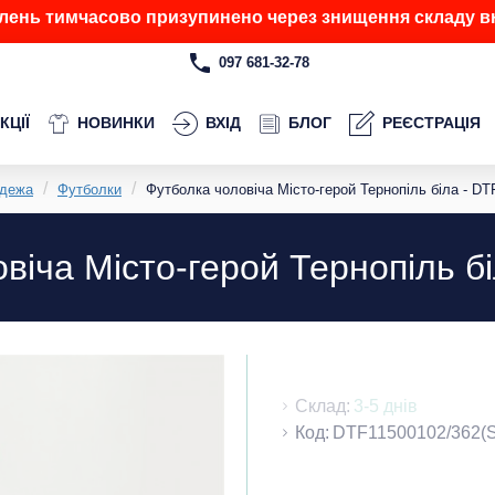
лень тимчасово призупинено через знищення складу вн
097 681-32-78
КЦІЇ
НОВИНКИ
ВХІД
БЛОГ
РЕЄСТРАЦІЯ
дежа
Футболки
Футболка чоловіча Місто-герой Тернопіль біла - DT
віча Місто-герой Тернопіль б
Склад:
3-5 днів
Код:
DTF11500102/362(