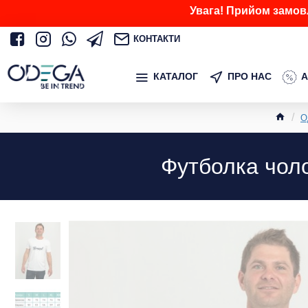
Увага! Прийом замов
КОНТАКТИ
КАТАЛОГ
ПРО НАС
А
О
Футболка чоло