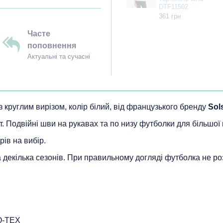
DTF11502
361 грн
Часте
поповнення
Актуальні та сучасні
 з круглим вирізом, колір білий, від французького бренду
Sol
т. Подвійні шви на рукавах та по низу футболки для більшої 
рів на вибір.
на декілька сезонів. При правильному догляді футболка не ро
O-TEX