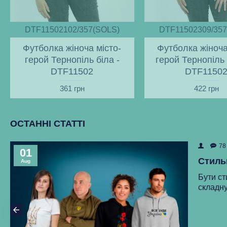
DTF11502102/357(SOLS)
DTF11502309/357
Футболка жіноча місто-
Футболка жіноча
герой Тернопіль біла -
герой Тернопіль 
DTF11502
DTF1150
361 грн
422 грн
ОСТАННІ СТАТТІ
78
01
Стиль
Aug
Бути ст
складну