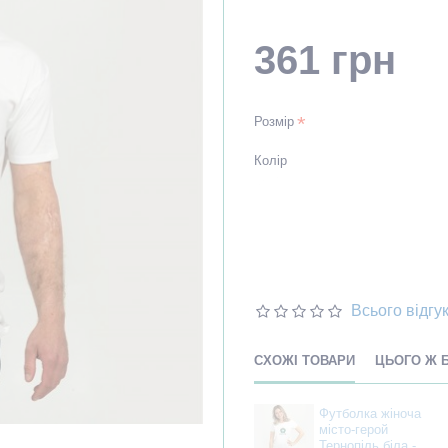
361 грн
Розмір
Колір
Всього відгук
СХОЖІ ТОВАРИ
ЦЬОГО Ж 
Футболка жіноча
місто-герой
Тернопіль біла -