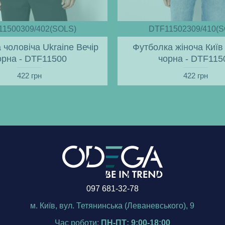
11500309/402(SOLS)
DTF11502309/410(S
 чоловіча Ukraine Вечір
Футболка жіноча Київ 
орна - DTF11500
чорна - DTF115
422 грн
422 грн
097 681-32-78
м. Київ, вул. Тетянинська (Леваневського), 9
Час роботи:
ПН-ПТ: 9:00-18:00