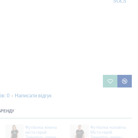
SOLS
ів: 0
-
Написати відгук
БРЕНДУ
Футболка жіноча
Футболка чоловіча
місто-герой
Місто-герой
Тернопіль чорна -
Тернопіль чорна -