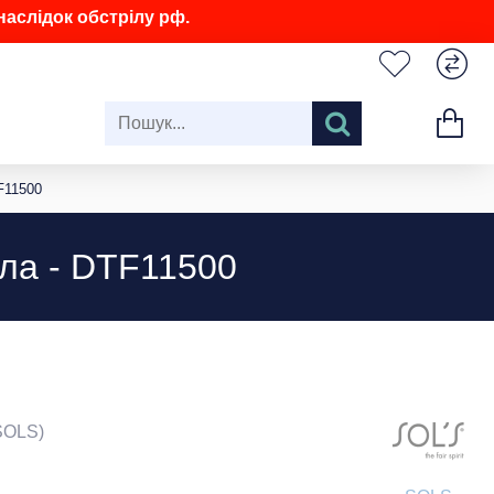
аслідок обстрілу рф.
F11500
іла - DTF11500
SOLS)