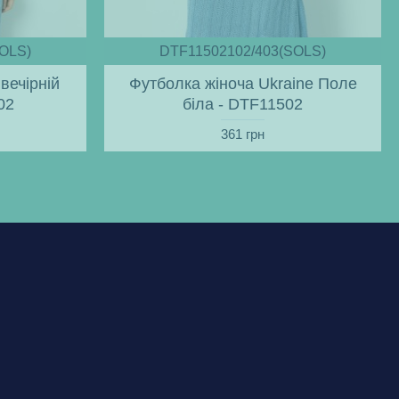
OLS)
DTF11502102/403(SOLS)
вечірній
Футболка жіноча Ukraine Поле
02
біла - DTF11502
361 грн