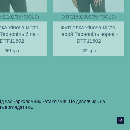
502102/357(SOLS)
DTF11502309/357(SOLS)
ка жіноча місто-
Футболка жіноча місто-
Тернопіль біла -
герой Тернопіль чорна -
DTF11502
DTF11502
361 грн
422 грн
під час карколомних катаклізмів. Не дивлячись на
ть виглядати о..