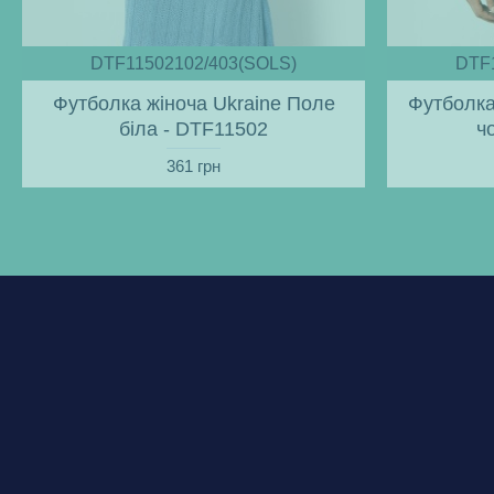
DTF11502102/403(SOLS)
DTF
Футболка жіноча Ukraine Поле
Футболка
біла - DTF11502
ч
361 грн