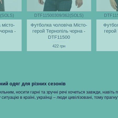
(SOLS)
DTF11500309/362(SOLS)
DTF11
 місто-
Футболка чоловіча Місто-
Футбол
чорна -
герой Тернопіль чорна -
герой 
2
DTF11500
422 грн
ний одяг для різних сезонів
ильним, носити гарні та зручні речі хочеться завжди, навіть 
 ситуацію в країні, українці – люди цивілізовані, тому прагну