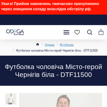
Увага! Прийом замовлень тимчасово призупинено
через знищення складу внаслідок обстрілу рф.
Одежа
Футболки
Футболка чоловіча Місто-герой Чернігів біла - DTF11500
Футболка чоловіча Місто-герой
Чернігів біла - DTF11500