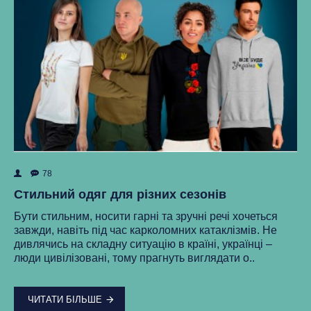
78
ок
Як
Стильний одяг для різних сезонів
Ре
Бути стильним, носити гарні та зручні речі хочеться
ма
завжди, навіть під час карколомних катаклізмів. Не
нки
ст
дивлячись на складну ситуацію в країні, українці –
як
люди цивілізовані, тому прагнуть виглядати о..
..
ЧИТАТИ БІЛЬШЕ