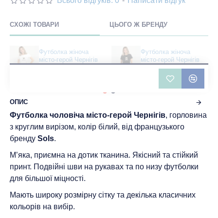
Всього відгуків: 0
-
Написати відгук
СХОЖІ ТОВАРИ
ЦЬОГО Ж БРЕНДУ
Футболка жіноча
Футболка жіноча
місто-герой Чернігів
місто-герой Чернігів
біла - DTF11502
чорна - DTF11502
361 грн
422 грн
ОПИС
Футболка чоловіча місто-герой Чернігів
, горловина
з круглим вирізом, колір білий, від французького
бренду
Sols
.
М’яка, приємна на дотик тканина. Якісний та стійкий
принт. Подвійні шви на рукавах та по низу футболки
для більшої міцності.
Мають широку розмірну сітку та декілька класичних
кольорів на вибір.