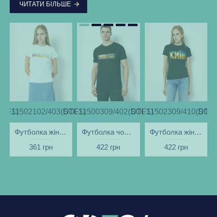
ЧИТАТИ БІЛЬШЕ
SOLS)
DTF11502102/403(SOLS)
DTF11500309/402(SOLS)
DTF11502309/410(SOLS
DTF1
Футболка жіноча Ukraine Поле біла - DTF11502
Футболка чоловіча Ukraine Вечір чорна - DTF11500
Футболка жіноча Київ вечірній чорна - DTF11502
361 грн
422 грн
422 грн