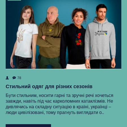
78
ок
Як
Стильний одяг для різних сезонів
Ре
Бути стильним, носити гарні та зручні речі хочеться
ма
завжди, навіть під час карколомних катаклізмів. Не
нки
ст
дивлячись на складну ситуацію в країні, українці –
як
люди цивілізовані, тому прагнуть виглядати о..
..