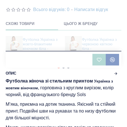
Всього відгуків: 0
-
Написати відгук
СХОЖІ ТОВАРИ
ЦЬОГО Ж БРЕНДУ
Футболка Українка з
Футболка Українка з
жовто-блакитним
червоною квіткою
віночком біла -
біла -
DTF11502102/279
DTF11502102/280
460 грн
460 грн
ОПИС
Футболка жіноча зі стильним принтом
Українка з
, горловина з круглим вирізом, колір
жовтим віночком
чорний, від французького бренду Sols
М’яка, приємна на дотик тканина. Якісний та стійкий
принт. Подвійні шви на рукавах та по низу футболки
для більшої міцності.