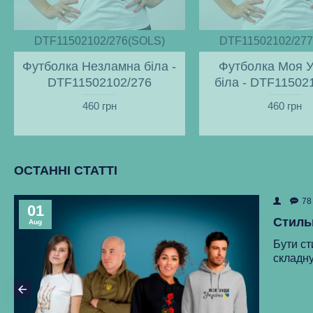
DTF11502102/276(SOLS)
DTF11502102/277
Футболка Незламна біла -
Футболка Моя У
DTF11502102/276
біла - DTF11502
460 грн
460 грн
ОСТАННІ СТАТТІ
78
01
Стиль
Aug
Бути ст
складну