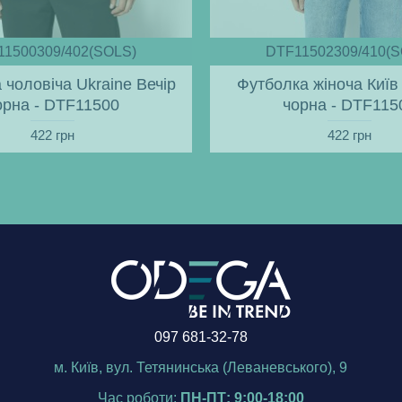
11500309/402(SOLS)
DTF11502309/410(S
 чоловіча Ukraine Вечір
Футболка жіноча Київ 
орна - DTF11500
чорна - DTF115
422 грн
422 грн
097 681-32-78
м. Київ, вул. Тетянинська (Леваневського), 9
Час роботи:
ПН-ПТ: 9:00-18:00