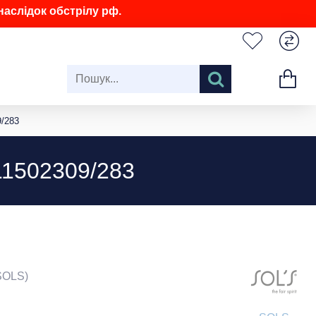
аслідок обстрілу рф.
9/283
11502309/283
SOLS)