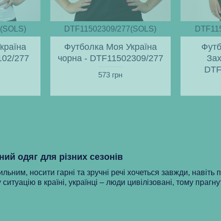
(SOLS)
DTF11502309/277(SOLS)
DTF11
країна
Футболка Моя Україна
Футб
102/277
чорна - DTF11502309/277
Зах
DTF
573 грн
ний одяг для різних сезонів
ильним, носити гарні та зручні речі хочеться завжди, навіть 
 ситуацію в країні, українці – люди цивілізовані, тому прагну