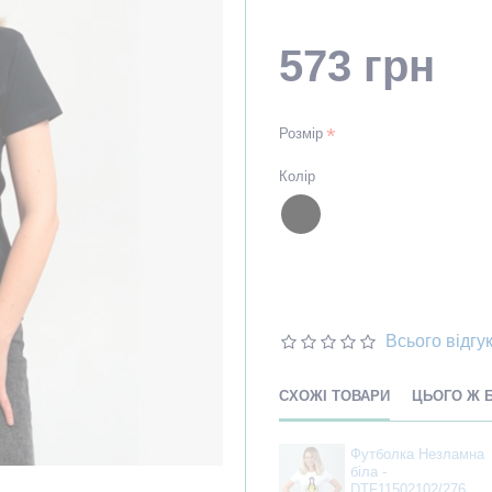
573 грн
Розмір
Колір
Всього відгук
СХОЖІ ТОВАРИ
ЦЬОГО Ж 
Футболка Незламна
біла -
DTF11502102/276