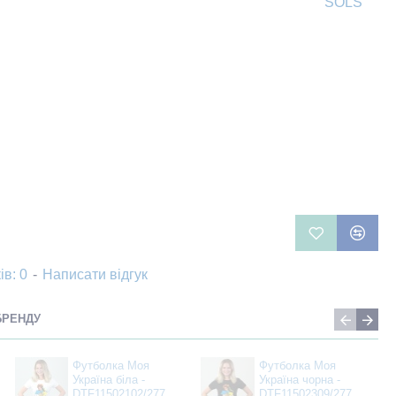
SOLS
ів: 0
-
Написати відгук
БРЕНДУ
Футболка Моя
Футболка Моя
Україна біла -
Україна чорна -
DTF11502102/277
DTF11502309/277