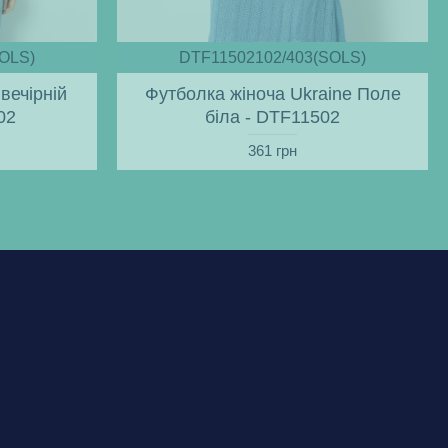
OLS)
DTF11502102/403(SOLS)
вечірній
Футболка жіноча Ukraine Поле
02
біла - DTF11502
361 грн