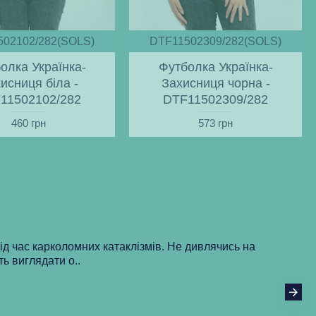
502102/282(SOLS)
DTF11502309/282(SOLS)
олка Українка-
Футболка Українка-
исниця біла -
Захисниця чорна -
11502102/282
DTF11502309/282
460 грн
573 грн
під час карколомних катаклізмів. Не дивлячись на
ть виглядати о..