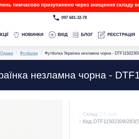
лень тимчасово призупинено через знищення складу вн
097 681-32-78
КЦІЇ
НОВИНКИ
ВХІД
БЛОГ
РЕЄСТРАЦІЯ
Одежа
Футболки
Футболка Українка незламна чорна - DTF1150230
раїнка незламна чорна - DTF
Склад:
3-5 днів
Код:
DTF11502309/283(