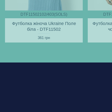
DTF11502102/403(SOLS)
DTF
Футболка жіноча Ukraine Поле
Футболка
біла - DTF11502
ч
361 грн