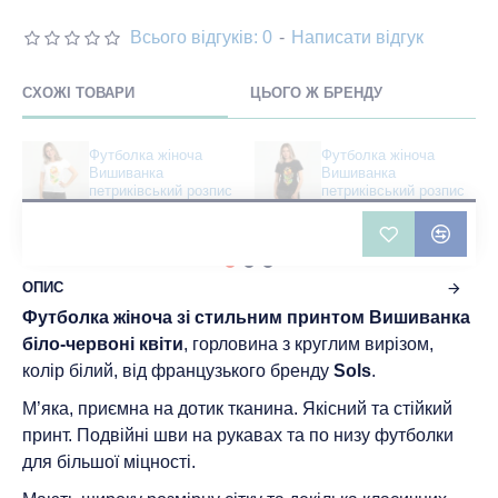
Всього відгуків: 0
-
Написати відгук
СХОЖІ ТОВАРИ
ЦЬОГО Ж БРЕНДУ
Футболка жіноча
Футболка жіноча
Вишиванка
Вишиванка
петриківський розпис
петриківський розпис
біла - DTF11502
чорна - DTF11502
401 грн
483 грн
ОПИС
Футболка жіноча зі стильним принтом Вишиванка
біло-червоні квіти
, горловина з круглим вирізом,
колір білий, від французького бренду
Sols
.
М’яка, приємна на дотик тканина. Якісний та стійкий
принт. Подвійні шви на рукавах та по низу футболки
для більшої міцності.