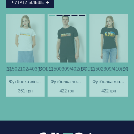
ЧИТАТИ БІЛЬШЕ
SOLS)
DTF11502102/403(SOLS)
DTF11500309/402(SOLS)
DTF11502309/410(SOLS
DTF1
Футболка жіноча Ukraine Поле біла - DTF11502
Футболка чоловіча Ukraine Вечір чорна - DTF11500
Футболка жіноча Київ вечірній чорна - DTF11502
361 грн
422 грн
422 грн