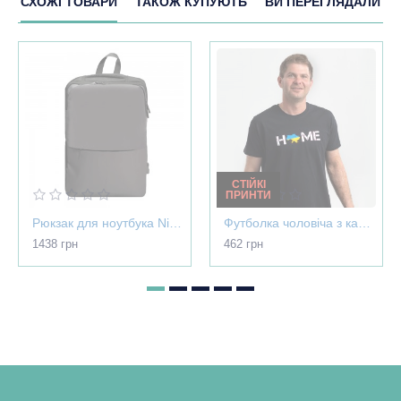
СХОЖІ ТОВАРИ
ТАКОЖ КУПУЮТЬ
ВИ ПЕРЕГЛЯДАЛИ
СТІЙКІ
ПРИНТИ
Рюкзак для ноутбука Nikibo Pioneer - 30012305-07
Футболка чоловіча з картою України - Home чорна - 03565
1438 грн
462 грн