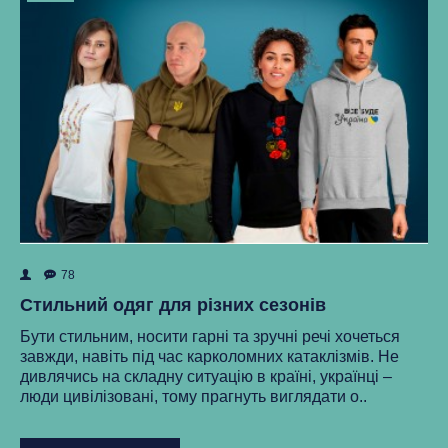
78
ок
Як
Стильний одяг для різних сезонів
Ре
Бути стильним, носити гарні та зручні речі хочеться
ма
завжди, навіть під час карколомних катаклізмів. Не
нки
ст
дивлячись на складну ситуацію в країні, українці –
як
люди цивілізовані, тому прагнуть виглядати о..
..