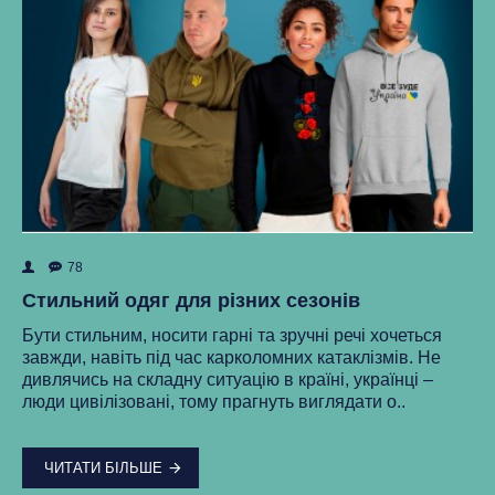
78
ок
Як
Стильний одяг для різних сезонів
Ре
Бути стильним, носити гарні та зручні речі хочеться
ма
завжди, навіть під час карколомних катаклізмів. Не
нки
ст
дивлячись на складну ситуацію в країні, українці –
як
люди цивілізовані, тому прагнуть виглядати о..
..
ЧИТАТИ БІЛЬШЕ