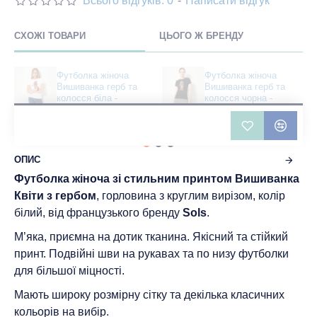
Всього відгуків: 0
-
Написати відгук
СХОЖІ ТОВАРИ
ЦЬОГО Ж БРЕНДУ
Футболка жіноча
Футболка жіноча
Вишиванка герб та
Вишиванка герб та
колосся біла -
колосся чорна -
DTF11502
DTF11502
401 грн
483 грн
ОПИС
Футболка жіноча зі стильним принтом Вишиванка
Квіти з гербом
, горловина з круглим вирізом, колір
білий, від французького бренду
Sols
.
М’яка, приємна на дотик тканина. Якісний та стійкий
принт. Подвійні шви на рукавах та по низу футболки
для більшої міцності.
Мають широку розмірну сітку та декілька класичних
кольорів на вибір.