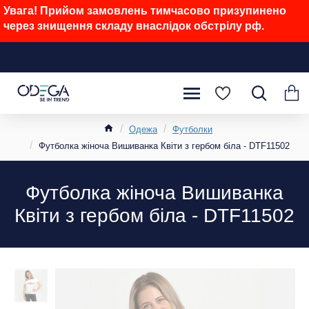
Увага! Прийом замовлень тимчасово призупинено
через знищення складу внаслідок обстрілу рф.
Одежа
Футболки
Футболка жіноча Вишиванка Квіти з гербом біла - DTF11502
Футболка жіноча Вишиванка
Квіти з гербом біла - DTF11502