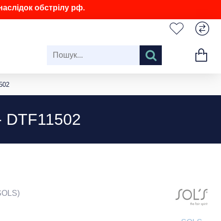
аслідок обстрілу рф.
502
 - DTF11502
SOLS)