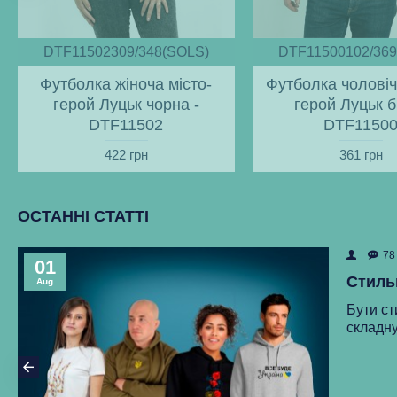
DTF11502309/348(SOLS)
DTF11500102/369
Футболка жіноча місто-
Футболка чоловіч
герой Луцьк чорна -
герой Луцьк б
DTF11502
DTF1150
422 грн
361 грн
ОСТАННІ СТАТТІ
78
01
Стиль
Aug
Бути ст
складну