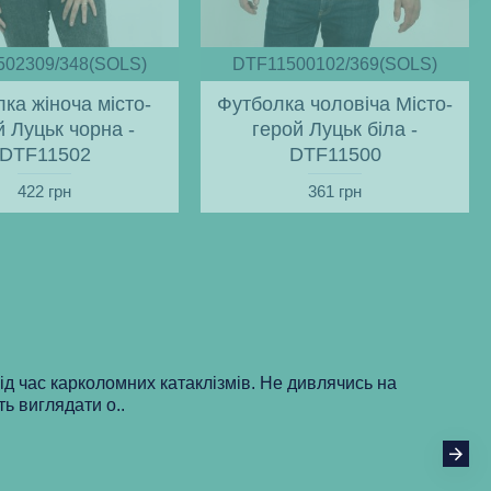
502309/348(SOLS)
DTF11500102/369(SOLS)
ка жіноча місто-
Футболка чоловіча Місто-
й Луцьк чорна -
герой Луцьк біла -
DTF11502
DTF11500
422 грн
361 грн
під час карколомних катаклізмів. Не дивлячись на
ть виглядати о..