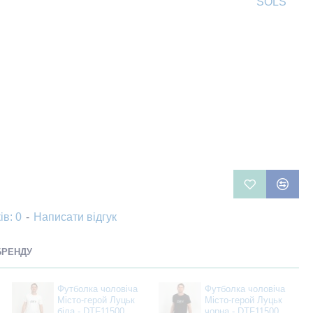
SOLS
ів: 0
-
Написати відгук
БРЕНДУ
Футболка чоловіча
Футболка чоловіча
Місто-герой Луцьк
Місто-герой Луцьк
біла - DTF11500
чорна - DTF11500