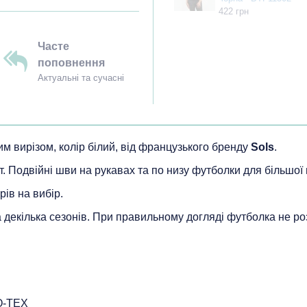
422 грн
Часте
поповнення
Актуальні та сучасні
лим вирізом, колір білий, від французького бренду
Sols
.
т. Подвійні шви на рукавах та по низу футболки для більшої 
рів на вибір.
на декілька сезонів. При правильному догляді футболка не ро
O-TEX