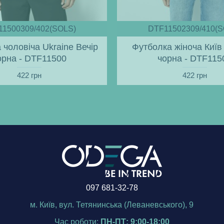
11500309/402(SOLS)
DTF11502309/410(S
 чоловіча Ukraine Вечір
Футболка жіноча Київ 
орна - DTF11500
чорна - DTF115
422 грн
422 грн
097 681-32-78
м. Київ, вул. Тетянинська (Леваневського), 9
Час роботи:
ПН-ПТ: 9:00-18:00