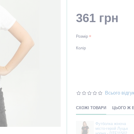
361 грн
Розмір
Колір
Всього відгук
СХОЖІ ТОВАРИ
ЦЬОГО Ж 
Футболка жіноча
місто-герой Луцьк
чорна - DTF11502