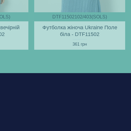
OLS)
DTF11502102/403(SOLS)
вечірній
Футболка жіноча Ukraine Поле
02
біла - DTF11502
361 грн