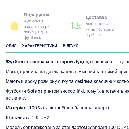
Подарунок
Доставка
Футболка в
Безкоштовна при
подарунок при
купівлі більше 2
покупці від 10
футболок
футболок
ОПИС
ХАРАКТЕРИСТИКИ
ВІДГУКИ
Футболка жіноча місто-герой Луцьк
, горловина з круг
М’яка, приємна на дотик тканина. Якісний та стійкий прин
Мають широку розмірну сітку та декілька класичних кольо
Футболки
Sols
з принтом зносостійкі, тому їх вистачить 
не линяє.
Матеріал:
100 % напівгребінна бавовна, джерсі
Щільність:
190 г/м2
Модель сертифікована за стандартом Standard 100 ОEK