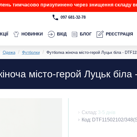
лень тимчасово призупинено через знищення складу вн
097 681-32-78
КЦІЇ
НОВИНКИ
ВХІД
БЛОГ
РЕЄСТРАЦІЯ
Одежа
Футболки
Футболка жіноча місто-герой Луцьк біла - DTF11
іноча місто-герой Луцьк біла
Склад:
3-5 днів
Код:
DTF11502102/348(