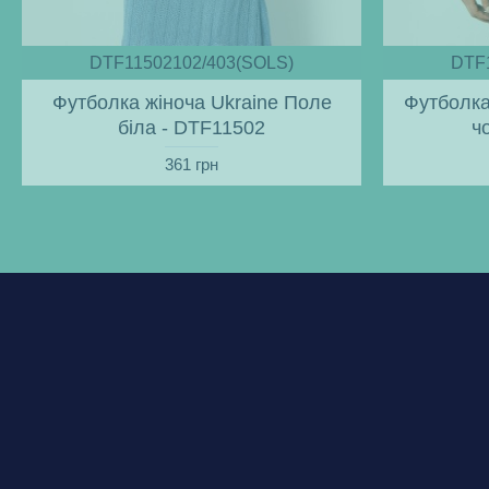
DTF11502102/403(SOLS)
DTF
Футболка жіноча Ukraine Поле
Футболка
біла - DTF11502
ч
361 грн