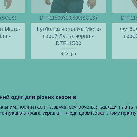
(SOLS)
DTF11500309/369(SOLS)
DTF11
а Місто-
Футболка чоловіча Місто-
Футбол
іла -
герой Луцьк чорна -
геро
0
DTF11500
422 грн
ний одяг для різних сезонів
ильним, носити гарні та зручні речі хочеться завжди, навіть 
 ситуацію в країні, українці – люди цивілізовані, тому прагну