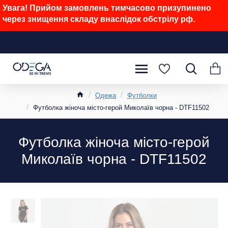
Увага! Прийом замовлень тимчасово призупинено
через знищення складу внаслідок обстрілу рф.
Одежа
Футболки
Футболка жіноча місто-герой Миколаїв чорна - DTF11502
Футболка жіноча місто-герой
Миколаїв чорна - DTF11502