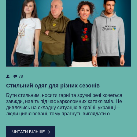
78
ок
Як
Стильний одяг для різних сезонів
Ре
Бути стильним, носити гарні та зручні речі хочеться
ма
завжди, навіть під час карколомних катаклізмів. Не
нки
ст
дивлячись на складну ситуацію в країні, українці –
як
люди цивілізовані, тому прагнуть виглядати о..
..
ЧИТАТИ БІЛЬШЕ