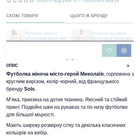
Всього відгуків: 0
-
Написати відгук
СХОЖІ ТОВАРИ
ЦЬОГО Ж БРЕНДУ
Футболка жіноча
Футболка чоловіча
місто-герой Миколаїв
Місто-герой Миколаїв
біла - DTF11502
біла - DTF11500
361 грн
361 грн
ОПИС
Футболка жіноча місто-герой Миколаїв
, горловина з
круглим вирізом, колір чорний, від французького
бренду
Sols
.
М’яка, приємна на дотик тканина. Якісний та стійкий
принт. Подвійні шви на рукавах та по низу футболки
для більшої міцності.
Мають широку розмірну сітку та декілька класичних
кольорів на вибір.