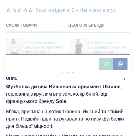
Всього відгуків: 0
-
Написати відгук
СХОЖІ ТОВАРИ
ЦЬОГО Ж БРЕНДУ
Футболка жіноча
Футболка жіноча
Вишиванка орнамент
Вишиванка орнамент
Ukraine біла -
Ukraine чорна -
DTF11502
DTF11502
401 грн
483 грн
ОПИС
Футболка дитяча Вишиванка орнамент Ukraine
,
горловина з круглим вирізом, колір білий, від
французького бренду
Sols
.
М’яка, приємна на дотик тканина. Якісний та стійкий
принт. Подвійні шви на рукавах та по низу футболки
для більшої міцності.