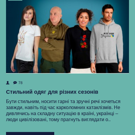
78
ок
Як
Стильний одяг для різних сезонів
Ре
Бути стильним, носити гарні та зручні речі хочеться
ма
завжди, навіть під час карколомних катаклізмів. Не
нки
ст
дивлячись на складну ситуацію в країні, українці –
як
люди цивілізовані, тому прагнуть виглядати о..
..