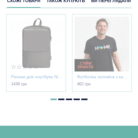
СХОЖІ ТОВАРИ
ТАКОЖ КУПУЮТЬ
ВИ ПЕРЕГЛЯДАЛИ
СТІЙКІ
ПРИНТИ
Рюкзак для ноутбука Nikibo Pioneer - 30012305-07
Футболка чоловіча з картою України - Home чорна - 03565
1438 грн
462 грн