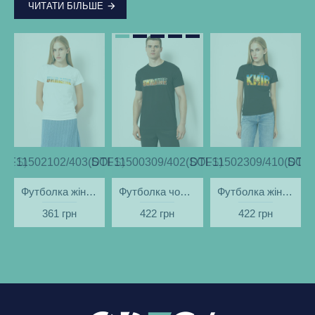
ЧИТАТИ БІЛЬШЕ
SOLS)
DTF11502102/403(SOLS)
DTF11500309/402(SOLS)
DTF11502309/410(SOLS
DTF1
Футболка жіноча Ukraine Поле біла - DTF11502
Футболка чоловіча Ukraine Вечір чорна - DTF11500
Футболка жіноча Київ вечірній чорна - DTF11502
361 грн
422 грн
422 грн