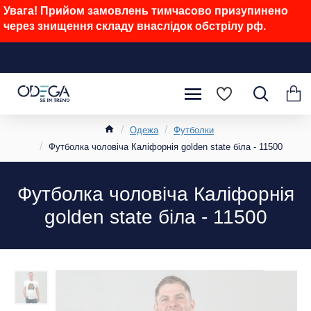
Увага! Прийом замовлень тимчасово призупинено
через знищення складу внаслідок обстрілу рф.
Одежа
Футболки
Футболка чоловіча Каліфорнія golden state біла - 11500
Футболка чоловіча Каліфорнія
golden state біла - 11500