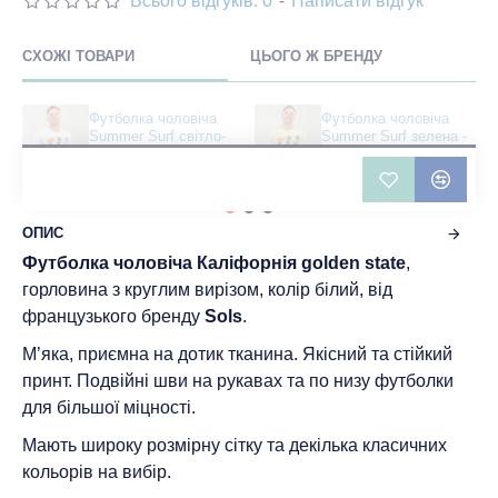
Всього відгуків: 0
-
Написати відгук
СХОЖІ ТОВАРИ
ЦЬОГО Ж БРЕНДУ
Футболка чоловіча
Футболка чоловіча
Summer Surf світло-
Summer Surf зелена -
меланжева - 11380
11380
241 грн
241 грн
ОПИС
Футболка чоловіча Каліфорнія golden state
,
горловина з круглим вирізом, колір білий, від
французького бренду
Sols
.
М’яка, приємна на дотик тканина. Якісний та стійкий
принт. Подвійні шви на рукавах та по низу футболки
для більшої міцності.
Мають широку розмірну сітку та декілька класичних
кольорів на вибір.