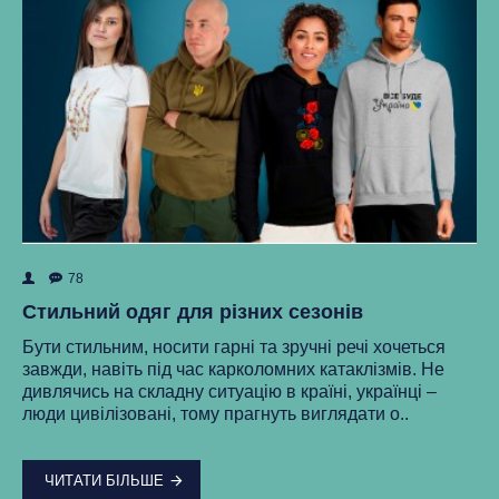
78
ок
Як
Стильний одяг для різних сезонів
Ре
Бути стильним, носити гарні та зручні речі хочеться
ма
завжди, навіть під час карколомних катаклізмів. Не
нки
ст
дивлячись на складну ситуацію в країні, українці –
як
люди цивілізовані, тому прагнуть виглядати о..
..
ЧИТАТИ БІЛЬШЕ